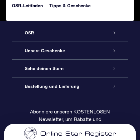
OSR-Leitfaden
Tipps & Geschenke
OSR
Service
Unsere Geschenke
Kontakt
Sterne schenken
Sehe deinen Stern
Blog
OSR-Geschenkpaket
Sternregister
Bestellung und Lieferung
Häufig Gestellte Fragen
Super Star Gift
OSR Star Finder App
Kundenlogin
Abonniere unseren KOSTENLOSEN
Newsletter, um Rabatte und
Bewertungen
OSR-Geschenkgutschein
Personalisierte Sternseite
Zahlungsinformationen
Produktneuigkeiten zu erhalten
Firmengeschenke
One Million Stars
Versandinformationen