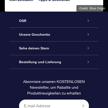
Credit: Blue Origin
OSR
Service
Unsere Geschenke
Kontakt
Sterne schenken
Sehe deinen Stern
Blog
OSR-Geschenkpaket
Sternregister
Bestellung und Lieferung
Häufig Gestellte Fragen
Super Star Gift
OSR Star Finder App
Kundenlogin
Abonniere unseren KOSTENLOSEN
Newsletter, um Rabatte und
Bewertungen
OSR-Geschenkgutschein
Personalisierte Sternseite
Zahlungsinformationen
Produktneuigkeiten zu erhalten
Firmengeschenke
One Million Stars
Versandinformationen