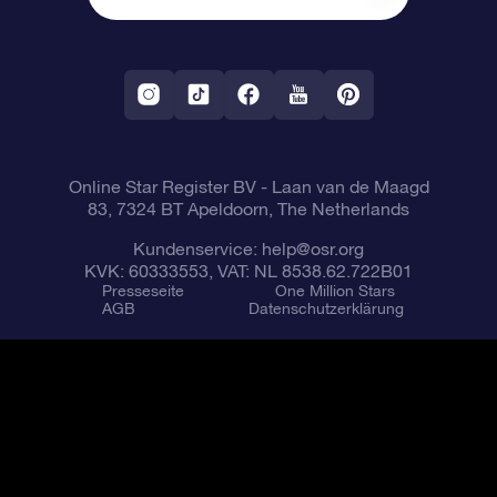
OSR-Starsaver
Rückgaberecht
VR-App „Fliege mich zu den Sternen“
Sternbilder
Online Star Register BV
- Laan van de Maagd
83, 7324 BT Apeldoorn, The Netherlands
Kundenservice:
help@osr.org
KVK: 60333553, VAT: NL 8538.62.722B01
Presseseite
One Million Stars
AGB
Datenschutzerklärung