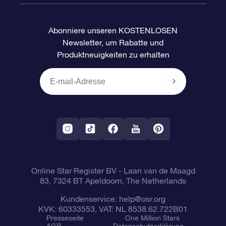
Häufig Gestellte Fragen
Super Star Gift
OSR Star Finder App
Kundenlogin
Abonniere unseren KOSTENLOSEN
Newsletter, um Rabatte und
Bewertungen
OSR-Geschenkgutschein
Personalisierte Sternseite
Zahlungsinformationen
Produktneuigkeiten zu erhalten
Firmengeschenke
One Million Stars
Versandinformationen
OSR-Starsaver
Rückgaberecht
VR-App „Fliege mich zu den Sternen“
Sternbilder
Online Star Register BV
- Laan van de Maagd
83, 7324 BT Apeldoorn, The Netherlands
Kundenservice:
help@osr.org
KVK: 60333553, VAT: NL 8538.62.722B01
Presseseite
One Million Stars
AGB
Datenschutzerklärung