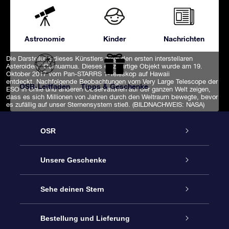
Astronomie
Kinder
Nachrichten
Die Darstellung dieses Künstlers zeigt den ersten interstellaren
Asteroiden: `Oumuamua. Dieses einzigartige Objekt wurde am 19.
Oktober 2017 vom Pan-STARRS 1-Teleskop auf Hawaii
entdeckt. Nachfolgende Beobachtungen vom Very Large Telescope der
OSR-Leitfaden
Tipps & Geschenke
ESO in Chile und anderen Observatorien auf der ganzen Welt zeigen,
dass es sich Millionen von Jahren durch den Weltraum bewegte, bevor
es zufällig auf unser Sternensystem stieß. (BILDNACHWEIS: NASA)
OSR
Service
Unsere Geschenke
Kontakt
Sterne schenken
Sehe deinen Stern
Blog
OSR-Geschenkpaket
Sternregister
Bestellung und Lieferung