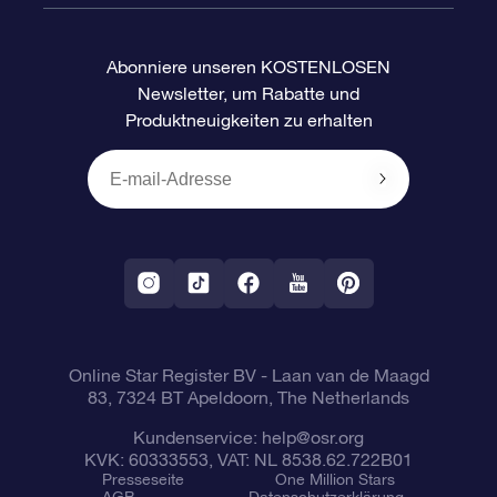
Häufig Gestellte Fragen
Super Star Gift
OSR Star Finder App
Kundenlogin
Abonniere unseren KOSTENLOSEN
Newsletter, um Rabatte und
Bewertungen
OSR-Geschenkgutschein
Personalisierte Sternseite
Zahlungsinformationen
Produktneuigkeiten zu erhalten
Firmengeschenke
One Million Stars
Versandinformationen
OSR-Starsaver
Rückgaberecht
VR-App „Fliege mich zu den Sternen“
Sternbilder
Online Star Register BV
- Laan van de Maagd
83, 7324 BT Apeldoorn, The Netherlands
Kundenservice:
help@osr.org
KVK: 60333553, VAT: NL 8538.62.722B01
Presseseite
One Million Stars
AGB
Datenschutzerklärung