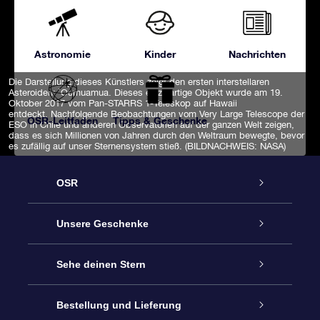
Astronomie
Kinder
Nachrichten
Die Darstellung dieses Künstlers zeigt den ersten interstellaren
Asteroiden: `Oumuamua. Dieses einzigartige Objekt wurde am 19.
Oktober 2017 vom Pan-STARRS 1-Teleskop auf Hawaii
entdeckt. Nachfolgende Beobachtungen vom Very Large Telescope der
OSR-Leitfaden
Tipps & Geschenke
ESO in Chile und anderen Observatorien auf der ganzen Welt zeigen,
dass es sich Millionen von Jahren durch den Weltraum bewegte, bevor
es zufällig auf unser Sternensystem stieß. (BILDNACHWEIS: NASA)
OSR
Service
Unsere Geschenke
Kontakt
Sterne schenken
Sehe deinen Stern
Blog
OSR-Geschenkpaket
Sternregister
Bestellung und Lieferung