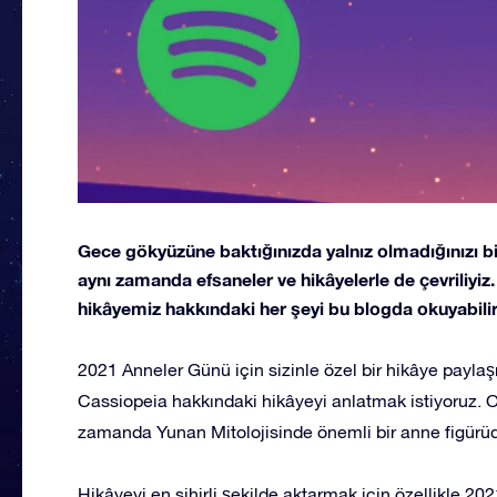
Gece gökyüzüne baktığınızda yalnız olmadığınızı bilir
aynı zamanda efsaneler ve hikâyelerle de çevriliyiz.
hikâyemiz hakkındaki her şeyi bu blogda okuyabilir
2021 Anneler Günü için sizinle özel bir hikâye payla
Cassiopeia hakkındaki hikâyeyi anlatmak istiyoruz. O
zamanda Yunan Mitolojisinde önemli bir anne figürüd
Hikâyeyi en sihirli şekilde aktarmak için özellikle 20