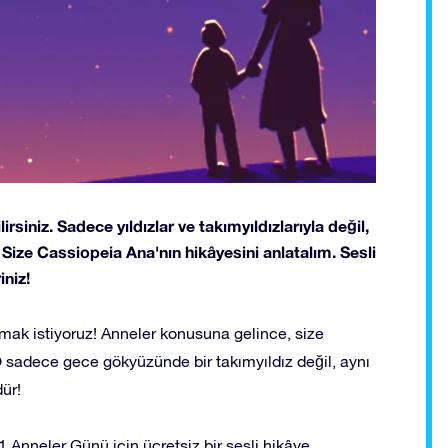
siniz. Sadece yıldızlar ve takımyıldızlarıyla değil,
 Size Cassiopeia Ana'nın hikâyesini anlatalım. Sesli
iniz!
şmak istiyoruz! Anneler konusuna gelince, size
 sadece gece gökyüzünde bir takımyıldız değil, aynı
ür!
21 Anneler Günü için ücretsiz bir sesli hikâye