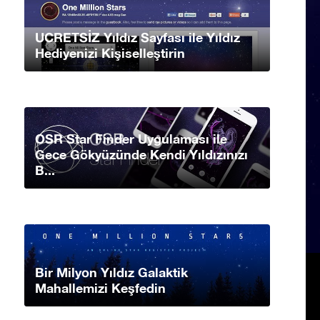
UCRETSİZ Yıldız Sayfası ile Yıldız
Hediyenizi Kişiselleştirin
OSR Star Finder Uygulaması ile
Gece Gökyüzünde Kendi Yıldızınızı
B...
Bir Milyon Yıldız Galaktik
Mahallemizi Keşfedin