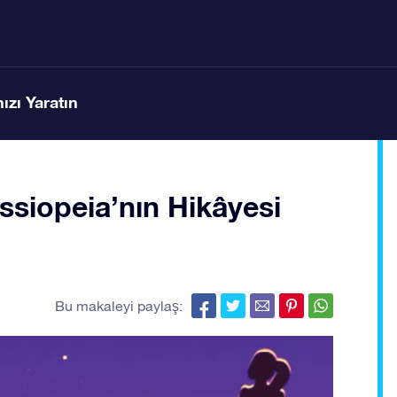
ızı Yaratın
ssiopeia’nın Hikâyesi
Bu makaleyi paylaş: