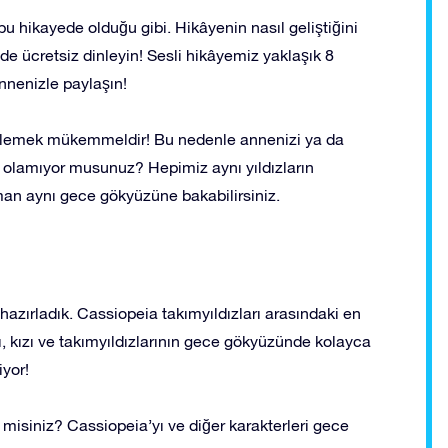
bu hikayede olduğu gibi. Hikâyenin nasıl geliştiğini
 ücretsiz dinleyin! Sesli hikâyemiz yaklaşık 8
nnenizle paylaşın!
dinlemek mükemmeldir! Bu nedenle annenizi ya da
te olamıyor musunuz? Hepimiz aynı yıldızların
aman aynı gece gökyüzüne bakabilirsiniz.
hazırladık. Cassiopeia takımyıldızları arasındaki en
, kızı ve takımyıldızlarının gece gökyüzünde kolayca
iyor!
r misiniz? Cassiopeia’yı ve diğer karakterleri gece