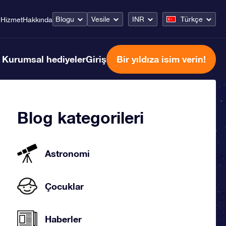
Blogu
Vesile
INR
Türkçe
Hizmet
Hakkında
Kurumsal hediyeler
Giriş
Bir yıldıza isim verin!
Blog kategorileri
Astronomi
Çocuklar
Haberler