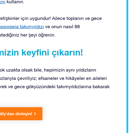
ını
kullanın.
tişkinler için uygundur! Ailece toplanın ve gece
ssiopeia takımyıldızı
ve onun nasıl 88
istediğiniz her şeyi öğrenin.
zin keyfini çıkarın!
ok uzakta olsak bile, hepimizin aynı yıldızların
arıyla çevriliyiz; efsaneler ve hikâyeler en aileleri
eyerek ve gece gökyüzündeki takımyıldızlarına bakarak
ify’dan dinleyin!