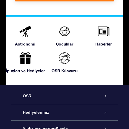
Astronomi
Çocuklar
Haberler
İpuçları ve Hediyeler
OSR Kılavuzu
OSR
Hizmet
Hediyelerimiz
İletişim
Çevrimiçi Yıldız Hediyesi
Yıldızınızı görüntüleyin