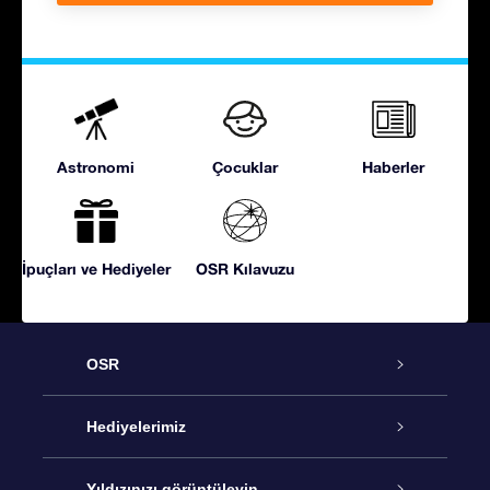
Astronomi
Çocuklar
Haberler
İpuçları ve Hediyeler
OSR Kılavuzu
OSR
Hizmet
Hediyelerimiz
İletişim
Çevrimiçi Yıldız Hediyesi
Yıldızınızı görüntüleyin