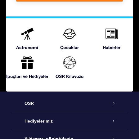
Astronomi
Çocuklar
Haberler
İpuçları ve Hediyeler
OSR Kılavuzu
OSR
Hizmet
Hediyelerimiz
İletişim
Çevrimiçi Yıldız Hediyesi
Yıldızınızı görüntüleyin