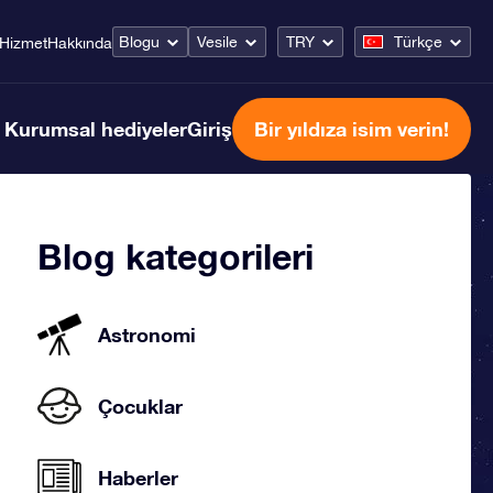
Blogu
Vesile
TRY
Türkçe
Hizmet
Hakkında
Kurumsal hediyeler
Giriş
Bir yıldıza isim verin!
Blog kategorileri
Astronomi
Çocuklar
Haberler