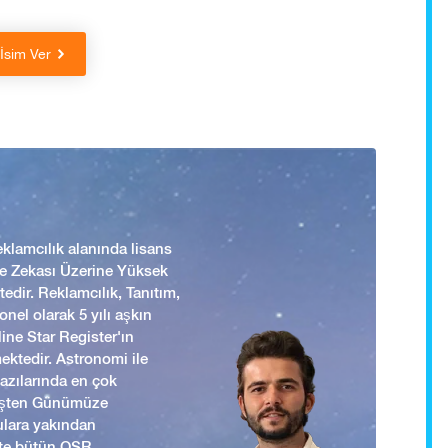
 İsim Ver
lamcılık alanında lisans
 ve Zekası Üzerine Yüksek
edir. Reklamcılık, Tanıtım,
nel olarak 5 yılı aşkın
ine Star Register'ın
mektedir. Astronomi ile
yazılarında en çok
mişten Günümüze
ulara yakından
ikte bütün OSR