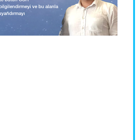
i bilgilendirmeyi ve bu alanla
uyandırmayı