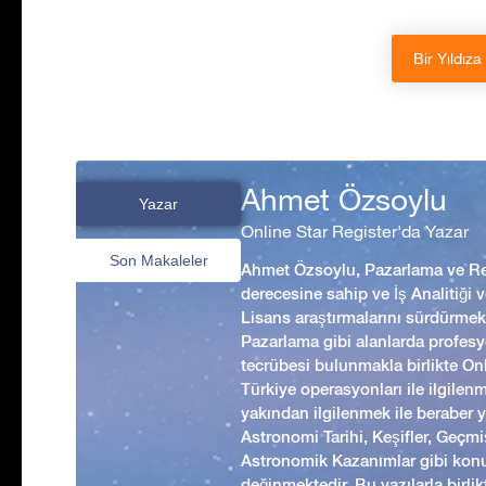
Bir Yıldıza
Ahmet Özsoylu
Yazar
Online Star Register'da Yazar
Son Makaleler
Ahmet Özsoylu, Pazarlama ve Rek
derecesine sahip ve İş Analitiği
Lisans araştırmalarını sürdürmekt
Pazarlama gibi alanlarda profesyo
tecrübesi bulunmakla birlikte Onl
Türkiye operasyonları ile ilgilen
yakından ilgilenmek ile beraber 
Astronomi Tarihi, Keşifler, Geç
Astronomik Kazanımlar gibi kon
değinmektedir. Bu yazılarla birl