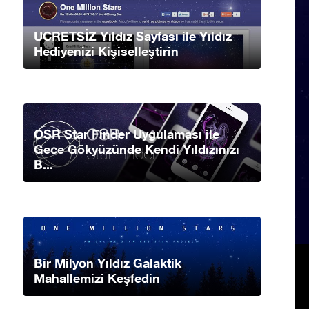
UCRETSİZ Yıldız Sayfası ile Yıldız
Hediyenizi Kişiselleştirin
OSR Star Finder Uygulaması ile
Gece Gökyüzünde Kendi Yıldızınızı
B...
Bir Milyon Yıldız Galaktik
Mahallemizi Keşfedin