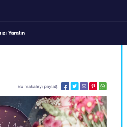
ızı Yaratın
n
Bu makaleyi paylaş: