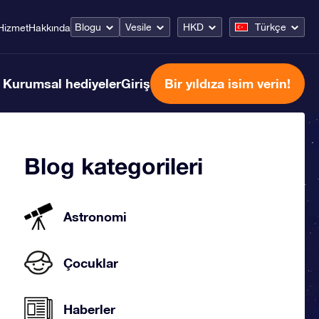
Blogu
Vesile
HKD
Türkçe
Hizmet
Hakkında
Kurumsal hediyeler
Giriş
Bir yıldıza isim verin!
Blog kategorileri
Astronomi
Çocuklar
Haberler