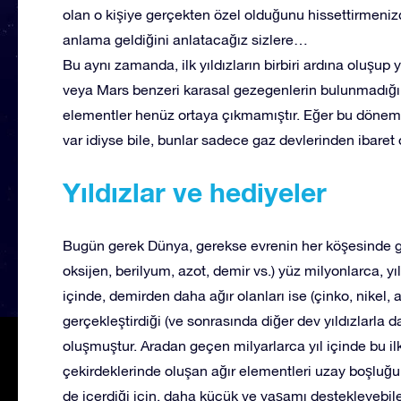
olan o kişiye gerçekten özel olduğunu hissettirmenizd
anlama geldiğini anlatacağız sizlere…
Bu aynı zamanda, ilk yıldızların birbiri ardına oluşu
veya Mars benzeri karasal gezegenlerin bulunmadığı 
elementler henüz ortaya çıkmamıştır. Eğer bu dönemde
var idiyse bile, bunlar sadece gaz devlerinden ibaret 
Yıldızlar ve hediyeler
Bugün gerek Dünya, gerekse evrenin her köşesinde g
oksijen, berilyum, azot, demir vs.) yüz milyonlarca, yıl
içinde, demirden daha ağır olanları ise (çinko, nikel, al
gerçekleştirdiği (ve sonrasında diğer dev yıldızlarla 
oluşmuştur. Aradan geçen milyarlarca yıl içinde bu ilk
çekirdeklerinde oluşan ağır elementleri uzay boşluğuna
de içerdiği için, daha küçük ve yaşamı destekleyebil