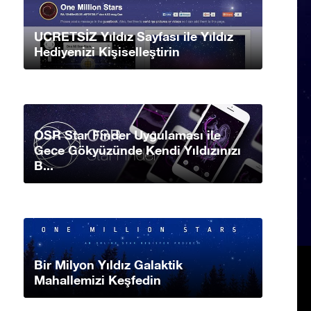
UCRETSİZ Yıldız Sayfası ile Yıldız
Hediyenizi Kişiselleştirin
OSR Star Finder Uygulaması ile
Gece Gökyüzünde Kendi Yıldızınızı
B...
Bir Milyon Yıldız Galaktik
Mahallemizi Keşfedin