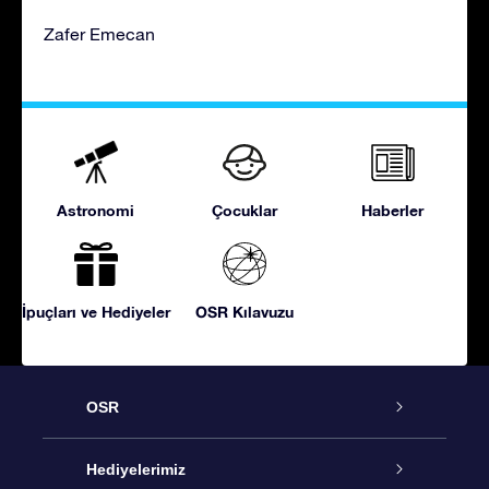
Zafer Emecan
Astronomi
Çocuklar
Haberler
İpuçları ve Hediyeler
OSR Kılavuzu
OSR
Hizmet
Hediyelerimiz