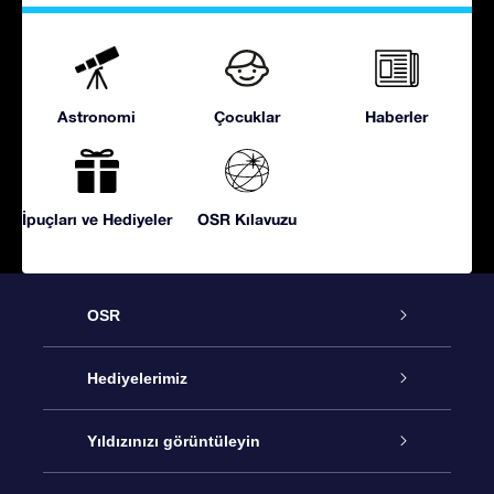
Astronomi
Çocuklar
Haberler
İpuçları ve Hediyeler
OSR Kılavuzu
OSR
Hizmet
Hediyelerimiz
İletişim
Çevrimiçi Yıldız Hediyesi
Yıldızınızı görüntüleyin