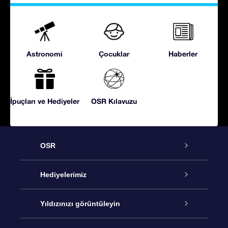
Astronomi
Çocuklar
Haberler
İpuçları ve Hediyeler
OSR Kılavuzu
OSR
Hizmet
Hediyelerimiz
İletişim
Çevrimiçi Yıldız Hediyesi
Yıldızınızı görüntüleyin