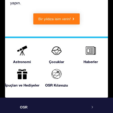
yapın.
Bir yıldıza isim verin!
Astronomi
Çocuklar
Haberler
İpuçları ve Hediyeler
OSR Kılavuzu
OSR