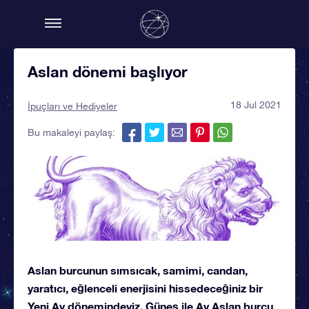
Aslan dönemi başlıyor
18 Jul 2021
İpuçları ve Hediyeler
Bu makaleyi paylaş:
Aslan burcunun sımsıcak, samimi, candan,
yaratıcı, eğlenceli enerjisini hissedeceğiniz bir
Yeni Ay dönemindeyiz. Güneş ile Ay Aslan burcu