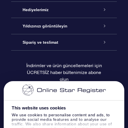
Hizmet
Hediyelerimiz
İletişim
Çevrimiçi Yıldız Hediyesi
Yıldızınızı görüntüleyin
Blogu
OSR Hediye Paketi
Star Register
Sipariş ve teslimat
Sıkça Sorulan Sorular
Muhteşem Yıldız Hediyesi
OSR Star Finder Uygulaması
Müşteri Girişi
İndirimler ve ürün güncellemeleri için
ÜCRETSİZ haber bültenimize abone
Değerlendirmeler
OSR Hediye Kartı
Kişiselleştirilmiş Yıldız Sayfası
Ödeme bilgileri
olun
Kurumsal hediyeler
Bir Milyon Yıldız
Sevkiyat bilgileri
OSR Starsaver
İade Politikası
This website uses cookies
We use cookies to personalise content and ads, to
provide social media features and to analyse our
Fly me to the stars VR sanal gerçeklik
Takımyıldızı
traffic. We also share information about your use of
uygulaması