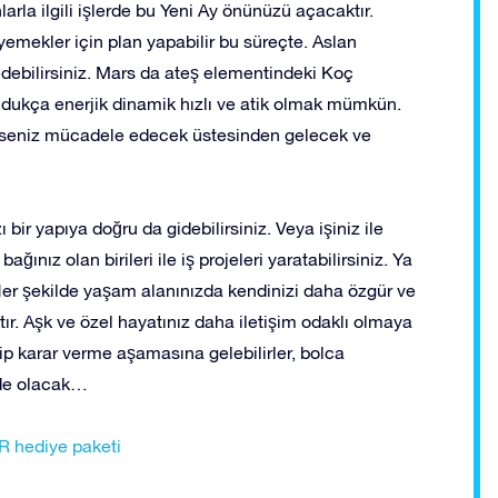
arla ilgili işlerde bu Yeni Ay önünüzü açacaktır.
yemekler için plan yapabilir bu süreçte. Aslan
edebilirsiniz. Mars da ateş elementindeki Koç
ldukça enerjik dinamik hızlı ve atik olmak mümkün.
irseniz mücadele edecek üstesinden gelecek ve
zı bir yapıya doğru da gidebilirsiniz. Veya işiniz ile
ağınız olan birileri ile iş projeleri yaratabilirsiniz. Ya
z. Her şekilde yaşam alanınızda kendinizi daha özgür ve
r. Aşk ve özel hayatınız daha iletişim odaklı olmaya
edip karar verme aşamasına gelebilirler, bolca
de olacak…
R hediye paketi