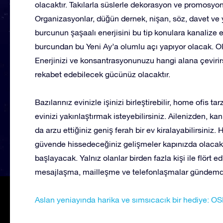
olacaktır. Takılarla süslerle dekorasyon ve promosyonl
Organizasyonlar, düğün dernek, nişan, söz, davet ve 
burcunun şaşaalı enerjisini bu tip konulara kanalize 
burcundan bu Yeni Ay’a olumlu açı yapıyor olacak. O
Enerjinizi ve konsantrasyonunuzu hangi alana çevir
rekabet edebilecek gücünüz olacaktır.
Bazılarınız evinizle işinizi birleştirebilir, home ofis tar
evinizi yakınlaştırmak isteyebilirsiniz. Ailenizden, kan b
da arzu ettiğiniz geniş ferah bir ev kiralayabilirsini
güvende hissedeceğiniz gelişmeler kapınızda olacaktı
başlayacak. Yalnız olanlar birden fazla kişi ile flört 
mesajlaşma, mailleşme ve telefonlaşmalar gündem
Aslan yeniayında harika ve sımsıcacık bir hediye: OS