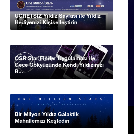
UCRETSİZ Yıldız Sayfası ile Yıldız
Hediyenizi Kişiselleştirin
OSR Star Finder Uygulaması ile
Gece Gökyüzünde Kendi Yıldızınızı
B...
Bir Milyon Yıldız Galaktik
Mahallemizi Keşfedin