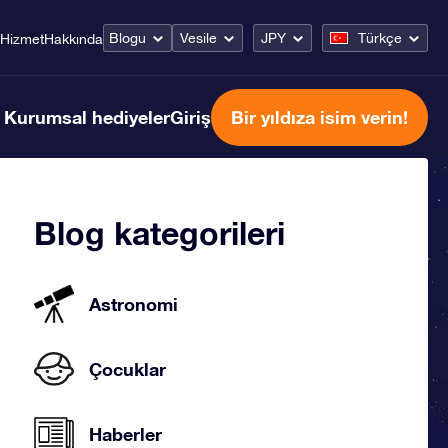
Blogu
Vesile
JPY
Türkçe
Hizmet
Hakkında
Kurumsal hediyeler
Giriş
Bir yıldıza isim verin!
Blog kategorileri
Astronomi
Çocuklar
Haberler