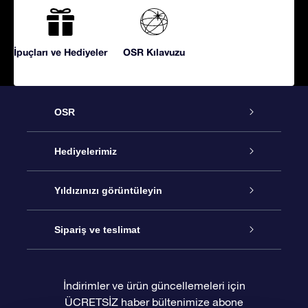
İpuçları ve Hediyeler
OSR Kılavuzu
OSR
Hizmet
Hediyelerimiz
İletişim
Çevrimiçi Yıldız Hediyesi
Yıldızınızı görüntüleyin
Blogu
OSR Hediye Paketi
Star Register
Sipariş ve teslimat
Sıkça Sorulan Sorular
Muhteşem Yıldız Hediyesi
OSR Star Finder Uygulaması
Müşteri Girişi
İndirimler ve ürün güncellemeleri için
ÜCRETSİZ haber bültenimize abone
Değerlendirmeler
OSR Hediye Kartı
Kişiselleştirilmiş Yıldız Sayfası
Ödeme bilgileri