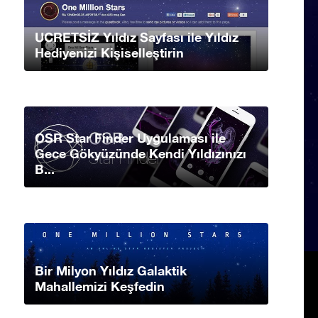
UCRETSİZ Yıldız Sayfası ile Yıldız
Hediyenizi Kişiselleştirin
OSR Star Finder Uygulaması ile
Gece Gökyüzünde Kendi Yıldızınızı
B...
Bir Milyon Yıldız Galaktik
Mahallemizi Keşfedin