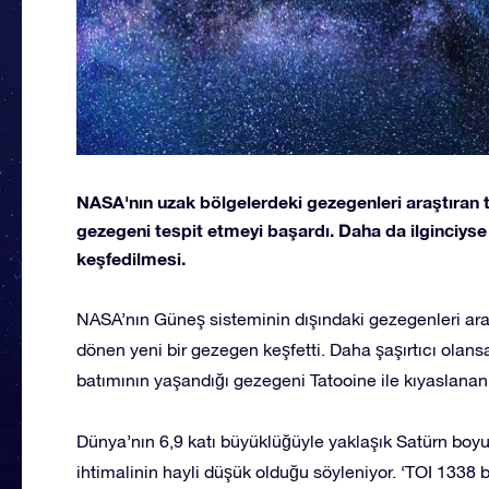
NASA'nın uzak bölgelerdeki gezegenleri araştıran te
gezegeni tespit etmeyi başardı. Daha da ilginciyse 
keşfedilmesi.
NASA’nın Güneş sisteminin dışındaki gezegenleri araşt
dönen yeni bir gezegen keşfetti. Daha şaşırtıcı olan
batımının yaşandığı gezegeni Tatooine ile kıyaslanan 
Dünya’nın 6,9 katı büyüklüğüyle yaklaşık Satürn bo
ihtimalinin hayli düşük olduğu söyleniyor. ‘TOI 1338 b’