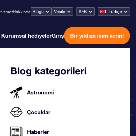
Blogu
Vesile
SEK
Türkçe
Hizmet
Hakkında
Kurumsal hediyeler
Giriş
Bir yıldıza isim verin!
Blog kategorileri
Astronomi
Çocuklar
Haberler