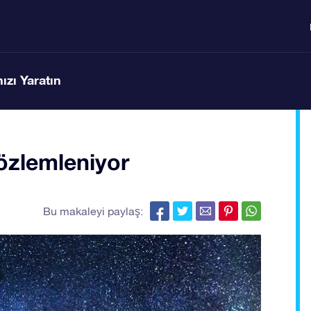
ızı Yaratın
özlemleniyor
Bu makaleyi paylaş: