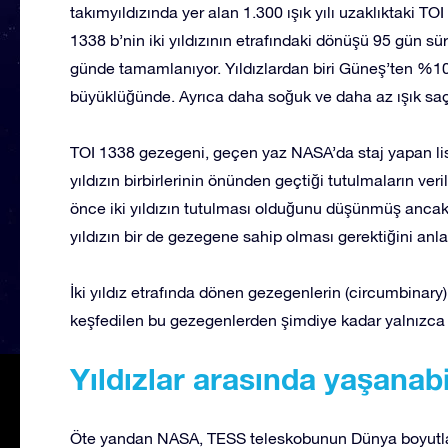
takımyıldızında yer alan 1.300 ışık yılı uzaklıktaki TO
1338 b’nin iki yıldızının etrafındaki dönüşü 95 gün sür
günde tamamlanıyor. Yıldızlardan biri Güneş’ten %10
büyüklüğünde. Ayrıca daha soğuk ve daha az ışık saç
TOI 1338 gezegeni, geçen yaz NASA’da staj yapan lise
yıldızın birbirlerinin önünden geçtiği tutulmaların ver
önce iki yıldızın tutulması olduğunu düşünmüş ancak
yıldızın bir de gezegene sahip olması gerektiğini anl
İki yıldız etrafında dönen gezegenlerin (circumbinary) 
keşfedilen bu gezegenlerden şimdiye kadar yalnızca i
Yıldızlar arasında yaşana
Öte yandan NASA, TESS teleskobunun Dünya boyutların