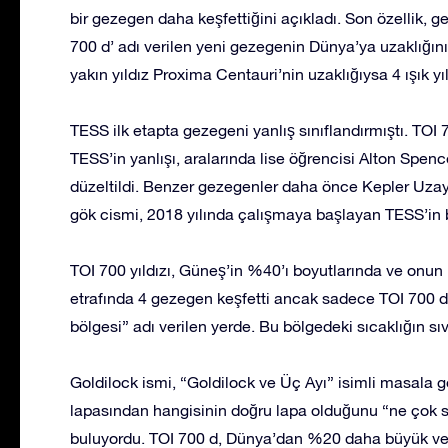
bir gezegen daha keşfettiğini açıkladı. Son özellik, g
700 d’ adı verilen yeni gezegenin Dünya’ya uzaklığının
yakın yıldız Proxima Centauri’nin uzaklığıysa 4 ışık yıl
TESS ilk etapta gezegeni yanlış sınıflandırmıştı. TOI
TESS’in yanlışı, aralarında lise öğrencisi Alton Spen
düzeltildi. Benzer gezegenler daha önce Kepler Uzay
gök cismi, 2018 yılında çalışmaya başlayan TESS’in bu
TOI 700 yıldızı, Güneş’in %40’ı boyutlarında ve onun 
etrafında 4 gezegen keşfetti ancak sadece TOI 700 d,
bölgesi” adı verilen yerde. Bu bölgedeki sıcaklığın sı
Goldilock ismi, “Goldilock ve Üç Ayı” isimli masala g
lapasından hangisinin doğru lapa olduğunu “ne çok 
buluyordu. TOI 700 d, Dünya’dan %20 daha büyük ve 