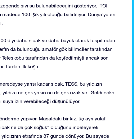
ezegende sıvı su bulunabileceğini gösteriyor. ‘TOI
 sadece 100 ışık yılı olduğu belirtiliyor. Dünya’ya en
ı.
 700 d’yi daha sıcak ve daha büyük olarak tespit eden
cer’ın da bulunduğu amatör gök bilimciler tarafından
 Teleskobu tarafından da keşfedilmişti ancak son
 türden ilk keşfi.
neredeyse yarısı kadar sıcak. TESS, bu yıldızın
 yıldıza ne çok yakın ne de çok uzak ve “Goldilocks
vı suya izin verebileceği düşünülüyor.
önderme yapıyor. Masaldaki bir kız, üç ayrı yulaf
sıcak ne de çok soğuk” olduğunu inceleyerek
yıldızının etrafında 37 günde dönüyor. Bu sayede