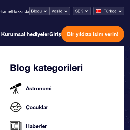
Blogu
Vesile
SEK
Türkçe
Hizmet
Hakkında
Kurumsal hediyeler
Giriş
Bir yıldıza isim verin!
Blog kategorileri
Astronomi
Çocuklar
Haberler