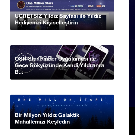
UCRETSİZ Yıldız Sayfası ile Yıldız
Hediyenizi Kişiselleştirin
OSR Star Finder Uygulaması ile
Gece Gökyüzünde Kendi Yıldızınızı
B...
Bir Milyon Yıldız Galaktik
Mahallemizi Keşfedin