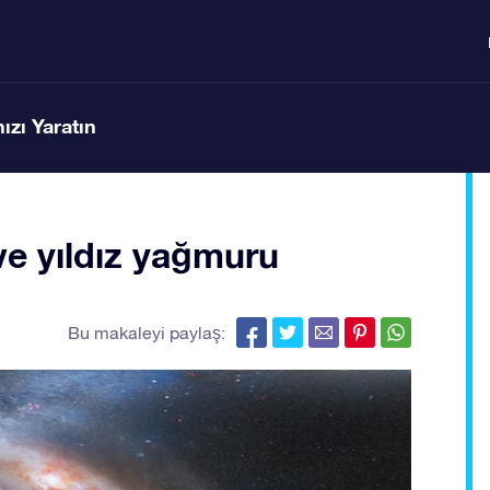
ızı Yaratın
ve yıldız yağmuru
Bu makaleyi paylaş: