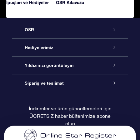
İpuçları ve Hediyeler
OSR Kılavuzu
OSR
Hizmet
Hediyelerimiz
İletişim
Çevrimiçi Yıldız Hediyesi
Yıldızınızı görüntüleyin
Blogu
OSR Hediye Paketi
Star Register
Sipariş ve teslimat
Sıkça Sorulan Sorular
Muhteşem Yıldız Hediyesi
OSR Star Finder Uygulaması
Müşteri Girişi
İndirimler ve ürün güncellemeleri için
ÜCRETSİZ haber bültenimize abone
Değerlendirmeler
OSR Hediye Kartı
Kişiselleştirilmiş Yıldız Sayfası
Ödeme bilgileri
olun
Kurumsal hediyeler
Bir Milyon Yıldız
Sevkiyat bilgileri