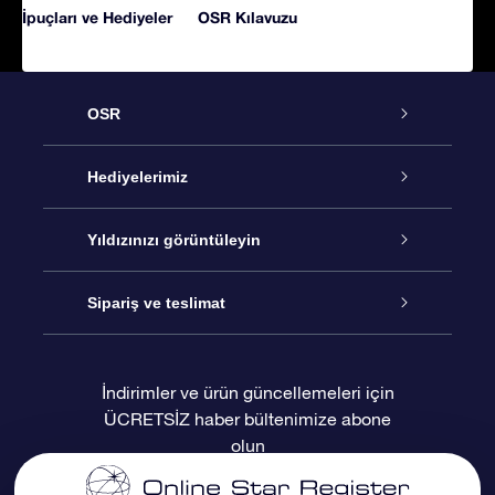
İpuçları ve Hediyeler
OSR Kılavuzu
OSR
Hizmet
Hediyelerimiz
İletişim
Çevrimiçi Yıldız Hediyesi
Yıldızınızı görüntüleyin
Blogu
OSR Hediye Paketi
Star Register
Sipariş ve teslimat
Sıkça Sorulan Sorular
Muhteşem Yıldız Hediyesi
OSR Star Finder Uygulaması
Müşteri Girişi
İndirimler ve ürün güncellemeleri için
ÜCRETSİZ haber bültenimize abone
Değerlendirmeler
OSR Hediye Kartı
Kişiselleştirilmiş Yıldız Sayfası
Ödeme bilgileri
olun
Kurumsal hediyeler
Bir Milyon Yıldız
Sevkiyat bilgileri