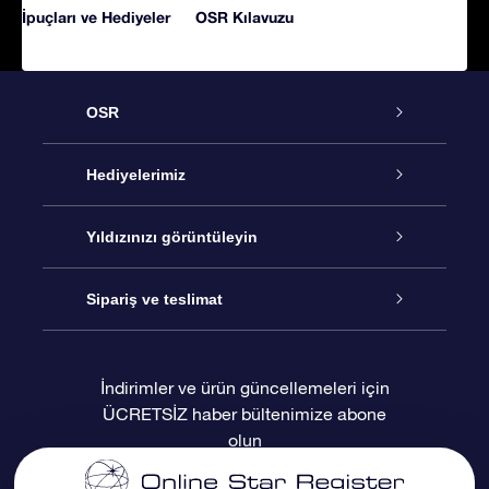
İpuçları ve Hediyeler
OSR Kılavuzu
OSR
Hizmet
Hediyelerimiz
İletişim
Çevrimiçi Yıldız Hediyesi
Yıldızınızı görüntüleyin
Blogu
OSR Hediye Paketi
Star Register
Sipariş ve teslimat
Sıkça Sorulan Sorular
Muhteşem Yıldız Hediyesi
OSR Star Finder Uygulaması
Müşteri Girişi
İndirimler ve ürün güncellemeleri için
ÜCRETSİZ haber bültenimize abone
Değerlendirmeler
OSR Hediye Kartı
Kişiselleştirilmiş Yıldız Sayfası
Ödeme bilgileri
olun
Kurumsal hediyeler
Bir Milyon Yıldız
Sevkiyat bilgileri