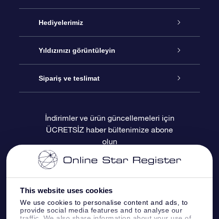
Hizmet
Hediyelerimiz
İletişim
Çevrimiçi Yıldız Hediyesi
Yıldızınızı görüntüleyin
Blogu
OSR Hediye Paketi
Star Register
Sipariş ve teslimat
Sıkça Sorulan Sorular
Muhteşem Yıldız Hediyesi
OSR Star Finder Uygulaması
Müşteri Girişi
İndirimler ve ürün güncellemeleri için
ÜCRETSİZ haber bültenimize abone
Değerlendirmeler
OSR Hediye Kartı
Kişiselleştirilmiş Yıldız Sayfası
Ödeme bilgileri
olun
Kurumsal hediyeler
Bir Milyon Yıldız
Sevkiyat bilgileri
OSR Starsaver
İade Politikası
This website uses cookies
We use cookies to personalise content and ads, to
provide social media features and to analyse our
Fly me to the stars VR sanal gerçeklik
Takımyıldızı
traffic. We also share information about your use of