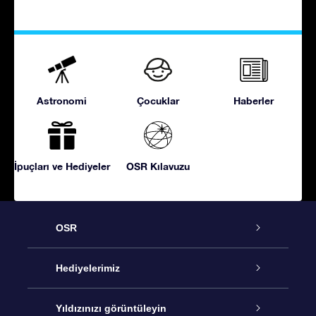
Astronomi
Çocuklar
Haberler
İpuçları ve Hediyeler
OSR Kılavuzu
OSR
Hizmet
Hediyelerimiz
İletişim
Çevrimiçi Yıldız Hediyesi
Yıldızınızı görüntüleyin