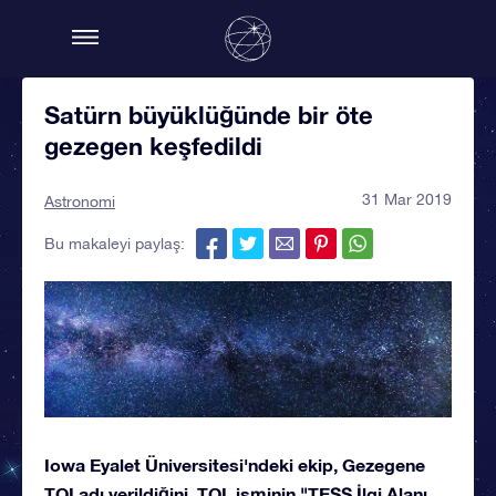
Satürn büyüklüğünde bir öte
gezegen keşfedildi
31 Mar 2019
Astronomi
Bu makaleyi paylaş:
Iowa Eyalet Üniversitesi'ndeki ekip, Gezegene
TOI adı verildiğini, TOI, isminin "TESS İlgi Alanı