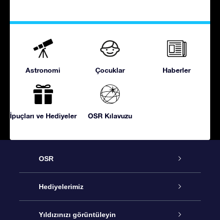
Astronomi
Çocuklar
Haberler
İpuçları ve Hediyeler
OSR Kılavuzu
OSR
Hizmet
Hediyelerimiz
İletişim
Çevrimiçi Yıldız Hediyesi
Yıldızınızı görüntüleyin