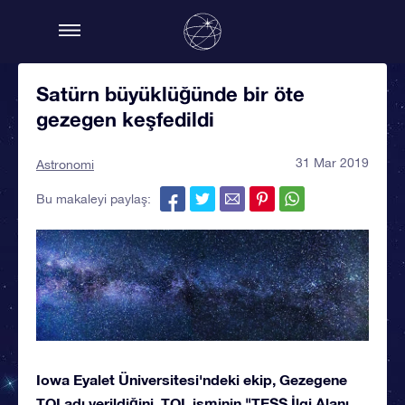
Satürn büyüklüğünde bir öte
gezegen keşfedildi
31 Mar 2019
Astronomi
Bu makaleyi paylaş:
Iowa Eyalet Üniversitesi'ndeki ekip, Gezegene
TOI adı verildiğini, TOI, isminin "TESS İlgi Alanı