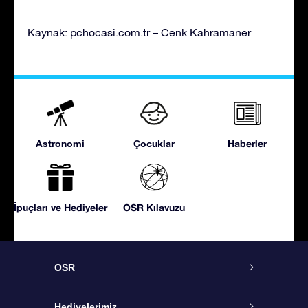
Kaynak: pchocasi.com.tr – Cenk Kahramaner
Astronomi
Çocuklar
Haberler
İpuçları ve Hediyeler
OSR Kılavuzu
OSR
Hizmet
Hediyelerimiz