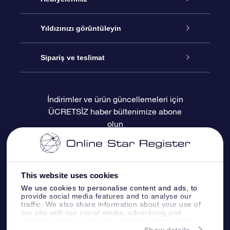
İletişim
Çevrimiçi Yıldız Hediyesi
Yıldızınızı görüntüleyin
Blogu
OSR Hediye Paketi
Star Register
Sipariş ve teslimat
Sıkça Sorulan Sorular
Muhteşem Yıldız Hediyesi
OSR Star Finder Uygulaması
Müşteri Girişi
İndirimler ve ürün güncellemeleri için
ÜCRETSİZ haber bültenimize abone
Değerlendirmeler
OSR Hediye Kartı
Kişiselleştirilmiş Yıldız Sayfası
Ödeme bilgileri
olun
Kurumsal hediyeler
Bir Milyon Yıldız
Sevkiyat bilgileri
OSR Starsaver
İade Politikası
This website uses cookies
We use cookies to personalise content and ads, to
provide social media features and to analyse our
Fly me to the stars VR sanal gerçeklik
Takımyıldızı
traffic. We also share information about your use of
uygulaması
our site with our social media, advertising and
analytics partners who may combine it with other
information that you’ve provided to them or that