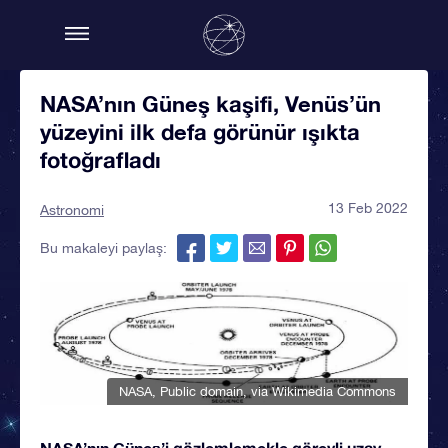
NASA’nın Güneş kaşifi, Venüs’ün
yüzeyini ilk defa görünür ışıkta
fotoğrafladı
13 Feb 2022
Astronomi
Bu makaleyi paylaş:
NASA
, Public domain, via Wikimedia Commons
NASA’nın Güneş’i gözlemlemekle görevli uzay