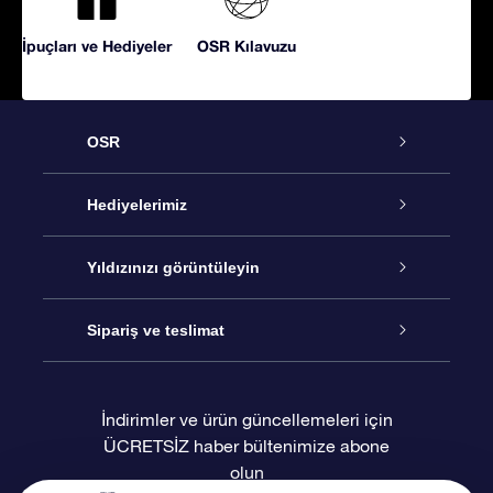
İpuçları ve Hediyeler
OSR Kılavuzu
OSR
Hizmet
Hediyelerimiz
İletişim
Çevrimiçi Yıldız Hediyesi
Yıldızınızı görüntüleyin
Blogu
OSR Hediye Paketi
Star Register
Sipariş ve teslimat
Sıkça Sorulan Sorular
Muhteşem Yıldız Hediyesi
OSR Star Finder Uygulaması
Müşteri Girişi
İndirimler ve ürün güncellemeleri için
ÜCRETSİZ haber bültenimize abone
Değerlendirmeler
OSR Hediye Kartı
Kişiselleştirilmiş Yıldız Sayfası
Ödeme bilgileri
olun