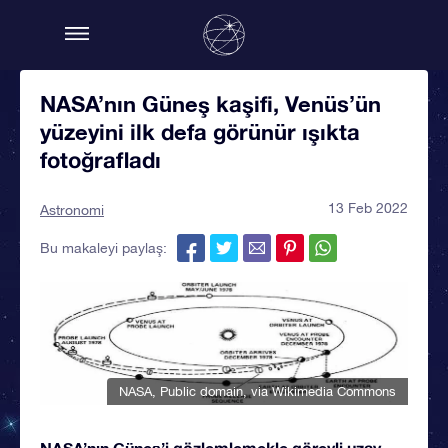
NASA’nın Güneş kaşifi, Venüs’ün
yüzeyini ilk defa görünür ışıkta
fotoğrafladı
13 Feb 2022
Astronomi
Bu makaleyi paylaş:
NASA
, Public domain, via Wikimedia Commons
NASA’nın Güneş’i gözlemlemekle görevli uzay