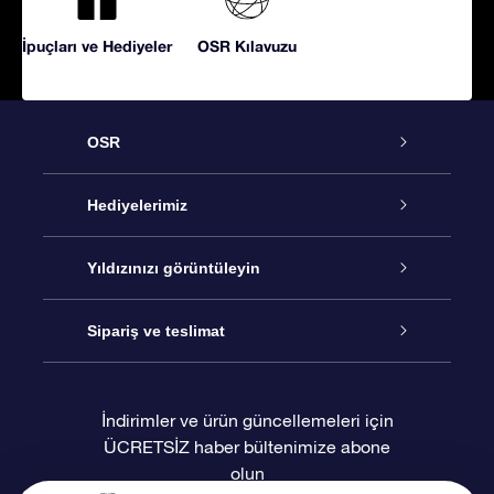
İpuçları ve Hediyeler
OSR Kılavuzu
OSR
Hizmet
Hediyelerimiz
İletişim
Çevrimiçi Yıldız Hediyesi
Yıldızınızı görüntüleyin
Blogu
OSR Hediye Paketi
Star Register
Sipariş ve teslimat
Sıkça Sorulan Sorular
Muhteşem Yıldız Hediyesi
OSR Star Finder Uygulaması
Müşteri Girişi
İndirimler ve ürün güncellemeleri için
ÜCRETSİZ haber bültenimize abone
Değerlendirmeler
OSR Hediye Kartı
Kişiselleştirilmiş Yıldız Sayfası
Ödeme bilgileri
olun