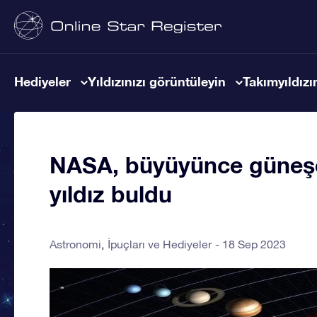
Hediyeler
Yıldızınızı görüntüleyin
Takımyıldızın
NASA, büyüyünce güneşe
yıldız buldu
Astronomi
İpuçları ve Hediyeler
18 Sep 2023