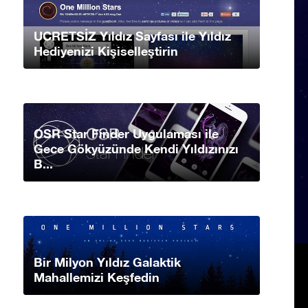
UCRETSİZ Yıldız Sayfası ile Yıldız
Hediyenizi Kişiselleştirin
OSR Star Finder Uygulaması ile
Gece Gökyüzünde Kendi Yıldızınızı
B...
Bir Milyon Yıldız Galaktik
Mahallemizi Keşfedin