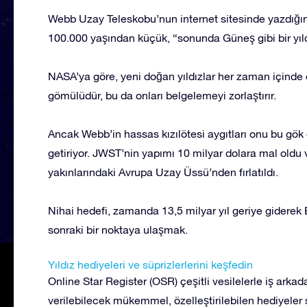
Webb Uzay Teleskobu’nun internet sitesinde yazdığına 
100.000 yaşından küçük, “sonunda Güneş gibi bir yıldı
NASA’ya göre, yeni doğan yıldızlar her zaman içinde 
gömülüdür, bu da onları belgelemeyi zorlaştırır.
Ancak Webb’in hassas kızılötesi aygıtları onu bu gök 
getiriyor. JWST’nin yapımı 10 milyar dolara mal oldu
yakınlarındaki Avrupa Uzay Üssü’nden fırlatıldı.
Nihai hedefi, zamanda 13,5 milyar yıl geriye gidere
sonraki bir noktaya ulaşmak.
Yıldız hediyeleri ve süprizlerlerini keşfedin
Online Star Register (OSR) çeşitli vesilelerle iş arkada
verilebilecek mükemmel, özelleştirilebilen hediyeler s