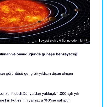
Bewegt sich die Sonne oder nicht?
a bulunan ve büyüdüğünde güneşe benzeyeceği
 görüntüsü genç bir yıldızın dışarı akışını
nzeri” dedi.Dünya’dan yaklaşık 1.000 ışık yılı
eş’in kütlesinin yalnızca %8’ine sahiptir.