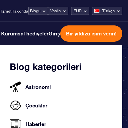
Blogu
Vesile
EUR
Türkçe
Hizmet
Hakkında
Kurumsal hediyeler
Giriş
Bir yıldıza isim verin!
Blog kategorileri
Astronomi
Çocuklar
Haberler