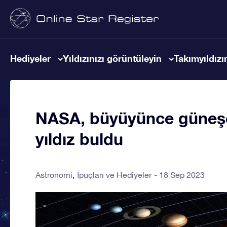
Hediyeler
Yıldızınızı görüntüleyin
Takımyıldızın
NASA, büyüyünce güneşe
yıldız buldu
Astronomi
İpuçları ve Hediyeler
18 Sep 2023