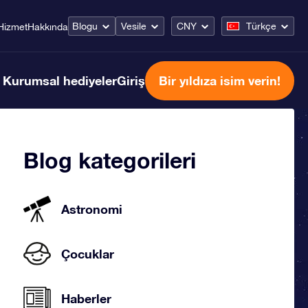
Blogu
Vesile
CNY
Türkçe
Hizmet
Hakkında
Kurumsal hediyeler
Giriş
Bir yıldıza isim verin!
Blog kategorileri
Astronomi
Çocuklar
Haberler