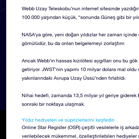
Webb Uzay Teleskobu’nun internet sitesinde yazdığına 
100.000 yaşından küçük, “sonunda Güneş gibi bir yıldı
NASA’ya göre, yeni doğan yıldızlar her zaman içinde 
gömülüdür, bu da onları belgelemeyi zorlaştırır.
Ancak Webb’in hassas kızılötesi aygıtları onu bu gök 
getiriyor. JWST’nin yapımı 10 milyar dolara mal oldu
yakınlarındaki Avrupa Uzay Üssü’nden fırlatıldı.
Nihai hedefi, zamanda 13,5 milyar yıl geriye gidere
sonraki bir noktaya ulaşmak.
Yıldız hediyeleri ve süprizlerlerini keşfedin
Online Star Register (OSR) çeşitli vesilelerle iş arkada
verilebilecek mükemmel, özelleştirilebilen hediyeler s