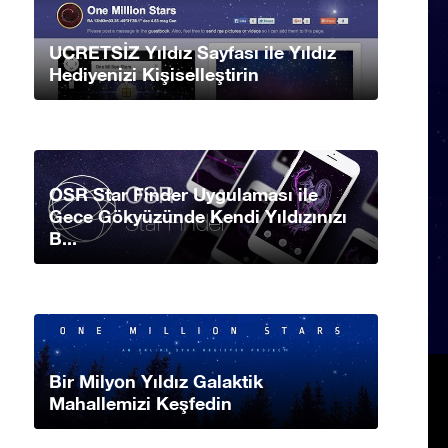
UCRETSİZ Yıldız Sayfası ile Yıldız
Hediyenizi Kişiselleştirin
OSR Star Finder Uygulaması ile
Gece Gökyüzünde Kendi Yıldızınızı
B...
Bir Milyon Yıldız Galaktik
Mahallemizi Keşfedin