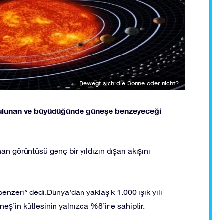
Bewegt sich die Sonne oder nicht?
a bulunan ve büyüdüğünde güneşe benzeyeceği
 görüntüsü genç bir yıldızın dışarı akışını
nzeri” dedi.Dünya’dan yaklaşık 1.000 ışık yılı
eş’in kütlesinin yalnızca %8’ine sahiptir.