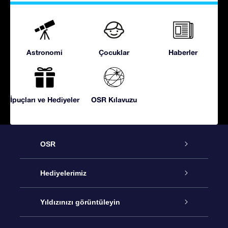
Astronomi
Çocuklar
Haberler
İpuçları ve Hediyeler
OSR Kılavuzu
OSR
Hizmet
Hediyelerimiz
İletişim
Çevrimiçi Yıldız Hediyesi
Yıldızınızı görüntüleyin