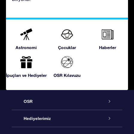
Astronomi
Çocuklar
Haberler
İpuçları ve Hediyeler
OSR Kılavuzu
OSR
Hizmet
Hediyelerimiz