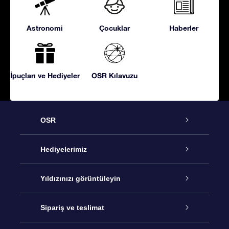
Astronomi
Çocuklar
Haberler
İpuçları ve Hediyeler
OSR Kılavuzu
OSR
Hizmet
Hediyelerimiz
İletişim
Çevrimiçi Yıldız Hediyesi
Yıldızınızı görüntüleyin
Blogu
OSR Hediye Paketi
Star Register
Sipariş ve teslimat