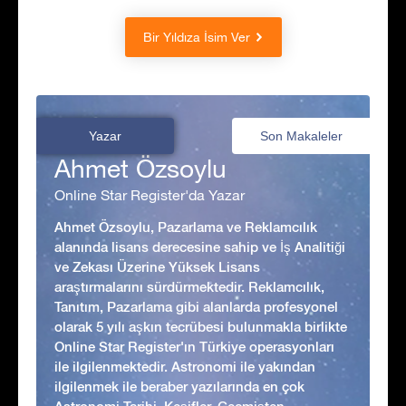
Bir Yıldıza İsim Ver
Yazar
Son Makaleler
Ahmet Özsoylu
Online Star Register'da Yazar
Ahmet Özsoylu, Pazarlama ve Reklamcılık
alanında lisans derecesine sahip ve İş Analitiği
ve Zekası Üzerine Yüksek Lisans
araştırmalarını sürdürmektedir. Reklamcılık,
Tanıtım, Pazarlama gibi alanlarda profesyonel
olarak 5 yılı aşkın tecrübesi bulunmakla birlikte
Online Star Register'ın Türkiye operasyonları
ile ilgilenmektedir. Astronomi ile yakından
ilgilenmek ile beraber yazılarında en çok