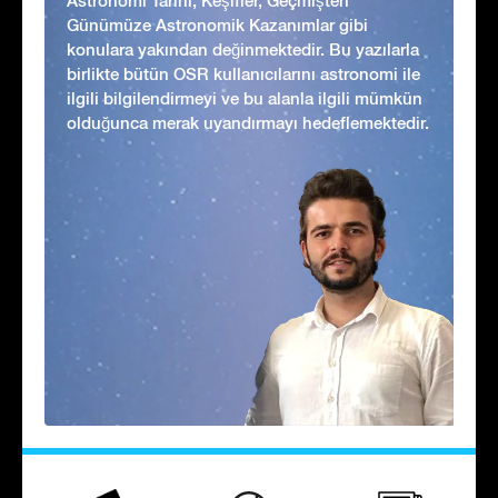
Astronomi Tarihi, Keşifler, Geçmişten
Günümüze Astronomik Kazanımlar gibi
konulara yakından değinmektedir. Bu yazılarla
birlikte bütün OSR kullanıcılarını astronomi ile
ilgili bilgilendirmeyi ve bu alanla ilgili mümkün
olduğunca merak uyandırmayı hedeflemektedir.