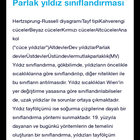
Parlak yıldız sınıflandırması
Hertzsprung-Russell diyagramıTayf tipiKahverengi
cücelerBeyaz cücelerKırmızı cücelerAltcücelerAna
kol
(“cüce yıldızlar”)AltdevlerDev yıldızlarParlak
devlerÜstdevlerÜstündevlermutlakparlaklık(MV)
Yıldız sınıflandırma, gökbilimde, yıldızların öncelikle
sıcaklıklarına göre sınıflandırılıp, diğer nitelikleri ile
bu sınıfların arıtılmasıdır. Yıldız sıcaklıkları Wien’in
yer değiştirme yasasına göre sınıflandırılabilseler
de, uzak yıldızlar ile sorunlar ortaya çıkmaktadır.
Yıldız tayfölçümü ise soğurma çizgilerine dayalı bir
sınıflandırma yöntemi sunmaktadır. 19. yüzyıla
dayanan ve bugünkü yöntemlerin de temelini
oluşturan bir sınıflandırma, yıldızları tayfölçüm