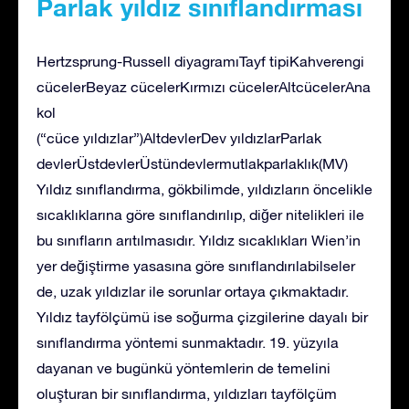
Parlak yıldız sınıflandırması
Hertzsprung-Russell diyagramıTayf tipiKahverengi
cücelerBeyaz cücelerKırmızı cücelerAltcücelerAna
kol
(“cüce yıldızlar”)AltdevlerDev yıldızlarParlak
devlerÜstdevlerÜstündevlermutlakparlaklık(MV)
Yıldız sınıflandırma, gökbilimde, yıldızların öncelikle
sıcaklıklarına göre sınıflandırılıp, diğer nitelikleri ile
bu sınıfların arıtılmasıdır. Yıldız sıcaklıkları Wien’in
yer değiştirme yasasına göre sınıflandırılabilseler
de, uzak yıldızlar ile sorunlar ortaya çıkmaktadır.
Yıldız tayfölçümü ise soğurma çizgilerine dayalı bir
sınıflandırma yöntemi sunmaktadır. 19. yüzyıla
dayanan ve bugünkü yöntemlerin de temelini
oluşturan bir sınıflandırma, yıldızları tayfölçüm