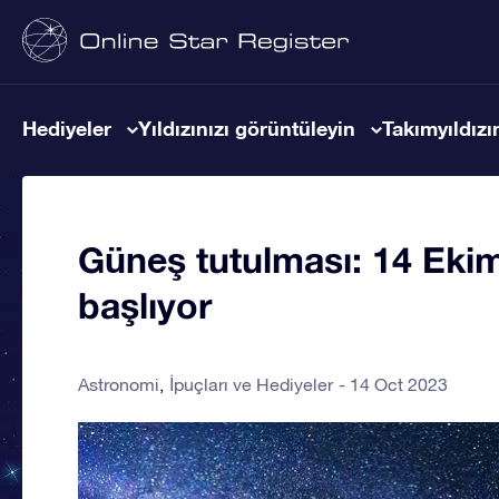
Hediyeler
Yıldızınızı görüntüleyin
Takımyıldızın
Güneş tutulması: 14 Eki
başlıyor
Astronomi
İpuçları ve Hediyeler
14 Oct 2023