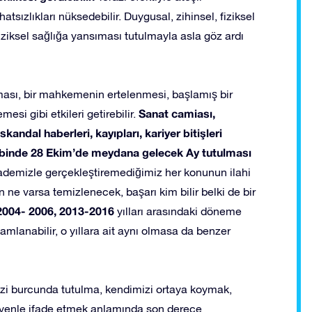
hatsızlıkları nüksedebilir. Duygusal, zihinsel, fiziksel
fiziksel sağlığa yansıması tutulmayla asla göz ardı
ması, bir mahkemenin ertelenmesi, başlamış bir
Sanat camiası,
si gibi etkileri getirebilir.
kandal haberleri, kayıpları, kariyer bitişleri
abinde 28 Ekim’de meydana gelecek Ay tutulması
rademizle gerçekleştiremediğimiz her konunun ilahi
 ne varsa temizlenecek, başarı kim bilir belki de bir
2004- 2006, 2013-2016
yılları arasındaki döneme
mamlanabilir, o yıllara ait aynı olmasa da benzer
razi burcunda tutulma, kendimizi ortaya koymak,
üvenle ifade etmek anlamında son derece