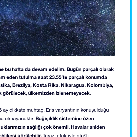
ne bu hafta da devam edelim. Bugün parçalı olarak
vam eden tutulma saat 23.55’te parçalı konumda
sika, Brezilya, Kosta Rika, Nikaragua, Kolombiya,
ak görülecek, ülkemizden izlenemeyecek.
6 ay dikkate muhtaç. Eris varyantının konuşulduğu
Bağışıklık sistemine özen
ma olmayacaktır.
ocuklarımızın sağlığı çok önemli. Havalar aniden
hlikesi görülebilir.
Terazi efektiyle ateşli