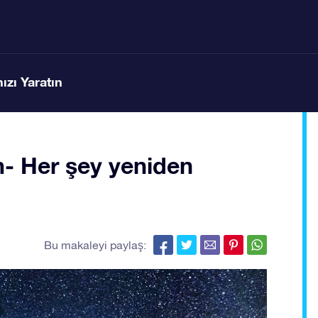
ızı Yaratın
m- Her şey yeniden
Bu makaleyi paylaş: