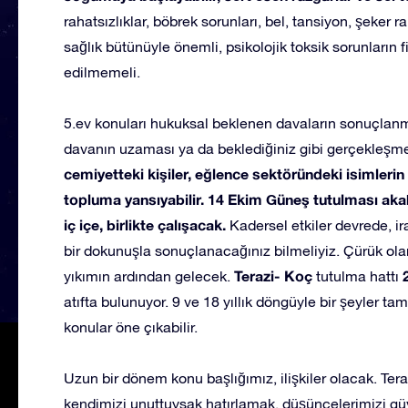
rahatsızlıklar, böbrek sorunları, bel, tansiyon, şeker ra
sağlık bütünüyle önemli, psikolojik toksik sorunların 
edilmemeli.
5.ev konuları hukuksal beklenen davaların sonuçlan
davanın uzaması ya da beklediğiniz gibi gerçekleşmeme
cemiyetteki kişiler, eğlence sektöründeki isimlerin s
topluma yansıyabilir. 14 Ekim Güneş tutulması ak
iç içe, birlikte çalışacak.
Kadersel etkiler devrede, i
bir dokunuşla sonuçlanacağınız bilmeliyiz. Çürük olan
Terazi- Koç
yıkımın ardından gelecek.
tutulma hattı
atıfta bulunuyor. 9 ve 18 yıllık döngüyle bir şeyler ta
konular öne çıkabilir.
Uzun bir dönem konu başlığımız, ilişkiler olacak. Te
kendimizi unuttuysak hatırlamak, düşüncelerimizi g