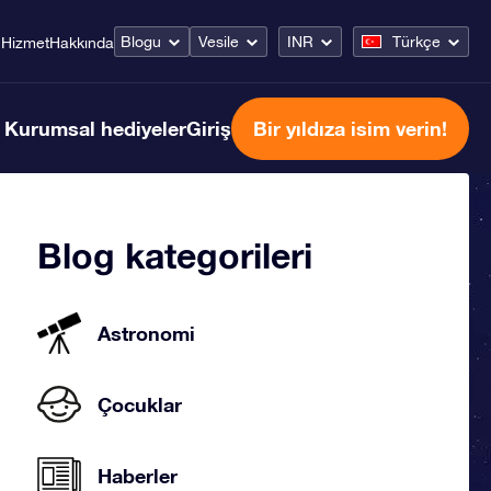
Blogu
Vesile
INR
Türkçe
Hizmet
Hakkında
Kurumsal hediyeler
Giriş
Bir yıldıza isim verin!
Blog kategorileri
Astronomi
Çocuklar
Haberler