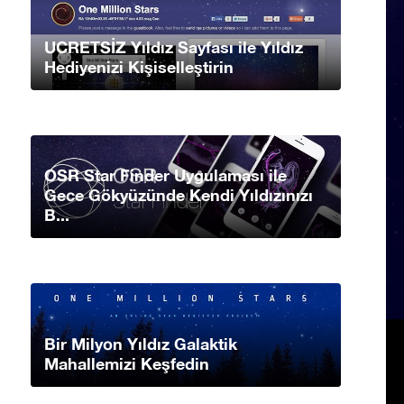
UCRETSİZ Yıldız Sayfası ile Yıldız
Hediyenizi Kişiselleştirin
OSR Star Finder Uygulaması ile
Gece Gökyüzünde Kendi Yıldızınızı
B...
Bir Milyon Yıldız Galaktik
Mahallemizi Keşfedin