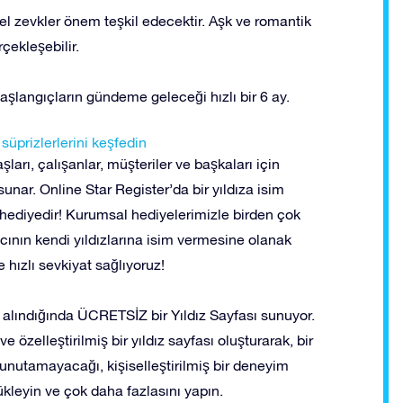
üel zevkler önem teşkil edecektir. Aşk ve romantik
çekleşebilir.
başlangıçların gündeme geleceği hızlı bir 6 ay.
üprizlerlerini keşfedin
şları, çalışanlar, müşteriler ve başkaları için
unar. Online Star Register’da bir yıldıza isim
hediyedir! Kurumsal hediyelerimizle birden çok
lıcının kendi yıldızlarına isim vermesine olanak
ve hızlı sevkiyat sağlıyoruz!
n alındığında ÜCRETSİZ bir Yıldız Sayfası sunuyor.
e özelleştirilmiş bir yıldız sayfası oluşturarak, bir
 unutamayacağı, kişiselleştirilmiş bir deneyim
yükleyin ve çok daha fazlasını yapın.