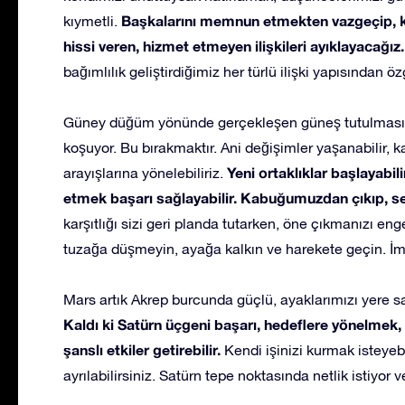
Başkalarını memnun etmekten vazgeçip, ke
kıymetli.
hissi veren, hizmet etmeyen ilişkileri ayıklayacağız.
bağımlılık geliştirdiğimiz her türlü ilişki yapısından ö
Güney düğüm yönünde gerçekleşen güneş tutulması yen
koşuyor. Bu bırakmaktır. Ani değişimler yaşanabilir, k
Yeni ortaklıklar başlayabili
arayışlarına yönelebiliriz.
etmek başarı sağlayabilir. Kabuğumuzdan çıkıp, ses
karşıtlığı sizi geri planda tutarken, öne çıkmanızı eng
tuzağa düşmeyin, ayağa kalkın ve harekete geçin. İmk
Mars artık Akrep burcunda güçlü, ayaklarımızı yere 
Kaldı ki Satürn üçgeni başarı, hedeflere yönelmek
şanslı etkiler getirebilir.
Kendi işinizi kurmak isteyebil
ayrılabilirsiniz. Satürn tepe noktasında netlik istiyor ve