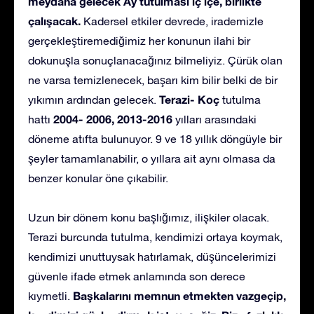
meydana gelecek Ay tutulması iç içe, birlikte
çalışacak.
Kadersel etkiler devrede, irademizle
gerçekleştiremediğimiz her konunun ilahi bir
dokunuşla sonuçlanacağınız bilmeliyiz. Çürük olan
ne varsa temizlenecek, başarı kim bilir belki de bir
Terazi- Koç
yıkımın ardından gelecek.
tutulma
2004- 2006, 2013-2016
hattı
yılları arasındaki
döneme atıfta bulunuyor. 9 ve 18 yıllık döngüyle bir
şeyler tamamlanabilir, o yıllara ait aynı olmasa da
benzer konular öne çıkabilir.
Uzun bir dönem konu başlığımız, ilişkiler olacak.
Terazi burcunda tutulma, kendimizi ortaya koymak,
kendimizi unuttuysak hatırlamak, düşüncelerimizi
güvenle ifade etmek anlamında son derece
Başkalarını memnun etmekten vazgeçip,
kıymetli.