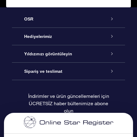
OSR
Hizmet
Hediyelerimiz
İletişim
Çevrimiçi Yıldız Hediyesi
Yıldızınızı görüntüleyin
Blogu
OSR Hediye Paketi
Star Register
Sipariş ve teslimat
Sıkça Sorulan Sorular
Muhteşem Yıldız Hediyesi
OSR Star Finder Uygulaması
Müşteri Girişi
İndirimler ve ürün güncellemeleri için
ÜCRETSİZ haber bültenimize abone
Değerlendirmeler
OSR Hediye Kartı
Kişiselleştirilmiş Yıldız Sayfası
Ödeme bilgileri
olun
Kurumsal hediyeler
Bir Milyon Yıldız
Sevkiyat bilgileri