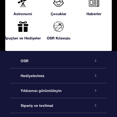
Astronomi
Çocuklar
Haberler
İpuçları ve Hediyeler
OSR Kılavuzu
OSR
Hizmet
Hediyelerimiz
İletişim
Çevrimiçi Yıldız Hediyesi
Yıldızınızı görüntüleyin
Blogu
OSR Hediye Paketi
Star Register
Sipariş ve teslimat