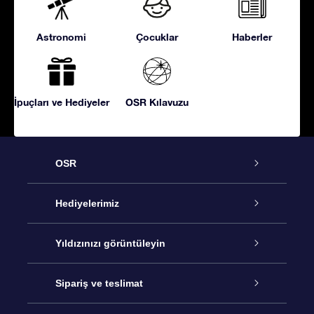
Astronomi
Çocuklar
Haberler
İpuçları ve Hediyeler
OSR Kılavuzu
OSR
Hizmet
Hediyelerimiz
İletişim
Çevrimiçi Yıldız Hediyesi
Yıldızınızı görüntüleyin
Blogu
OSR Hediye Paketi
Star Register
Sipariş ve teslimat