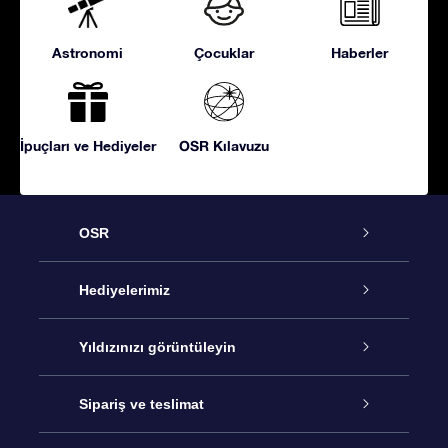
Astronomi
Çocuklar
Haberler
İpuçları ve Hediyeler
OSR Kılavuzu
OSR
Hizmet
Hediyelerimiz
İletişim
Çevrimiçi Yıldız Hediyesi
Yıldızınızı görüntüleyin
Blogu
OSR Hediye Paketi
Star Register
Sipariş ve teslimat