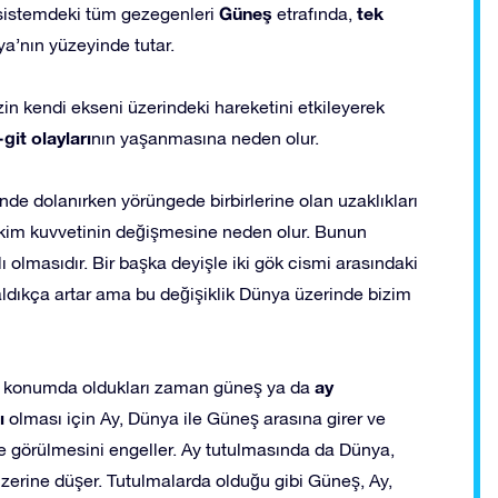
Güneş
tek
i sistemdeki tüm gezegenleri
etrafında,
ya’nın yüzeyinde tutar.
in kendi ekseni üzerindeki hareketini etkileyerek
-git olayları
nın yaşanmasına neden olur.
e dolanırken yörüngede birbirlerine olan uzaklıkları
çekim kuvvetinin değişmesine neden olur. Bunun
ı olmasıdır. Bir başka deyişle iki gök cismi arasındaki
zaldıkça artar ama bu değişiklik Dünya üzerinde bizim
ay
 bir konumda oldukları zaman güneş ya da
ı
olması için Ay, Dünya ile Güneş arasına girer ve
üre görülmesini engeller. Ay tutulmasında da Dünya,
üzerine düşer. Tutulmalarda olduğu gibi Güneş, Ay,