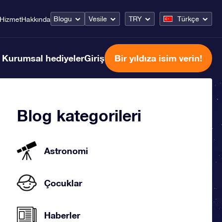
Blogu
Vesile
TRY
Türkçe
Hizmet
Hakkında
Kurumsal hediyeler
Giriş
Bir yıldıza isim verin!
Blog kategorileri
Astronomi
Çocuklar
Haberler