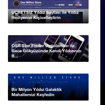
UCRETSİZ Yıldız Sayfası ile Yıldız
Hediyenizi Kişiselleştirin
OSR Star Finder Uygulaması ile
Gece Gökyüzünde Kendi Yıldızınızı
B...
Bir Milyon Yıldız Galaktik
Mahallemizi Keşfedin