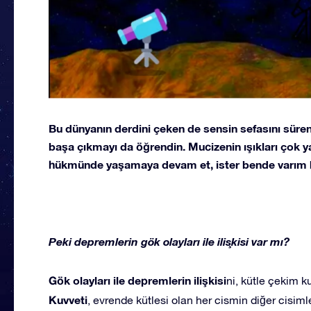
Bu dünyanın derdini çeken de sensin sefasını süren
başa çıkmayı da öğrendin. Mucizenin ışıkları çok y
hükmünde yaşamaya devam et, ister bende varım b
Peki depremlerin gök olayları ile ilişkisi var mı?
Gök olayları ile depremlerin ilişkisi
ni, kütle çekim k
Kuvveti
, evrende kütlesi olan her cismin diğer cisi