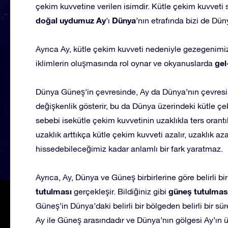
çekim kuvvetine verilen isimdir. Kütle çekim kuvvet
doğal uydumuz Ay
Dünya
’ı
’nın etrafında bizi de Dün
Ayrıca Ay, kütle çekim kuvveti nedeniyle gezegenimiz
gel
iklimlerin oluşmasında rol oynar ve okyanuslarda
Dünya Güneş’in çevresinde, Ay da Dünya’nın çevresind
değişkenlik gösterir, bu da Dünya üzerindeki kütle 
sebebi isekütle çekim kuvvetinin uzaklıkla ters orantıl
uzaklık arttıkça kütle çekim kuvveti azalır, uzaklık a
hissedebileceğimiz kadar anlamlı bir fark yaratmaz.
Ayrıca, Ay, Dünya ve Güneş birbirlerine göre belirli
tutulması
güneş tutulmas
gerçekleşir. Bildiğiniz gibi
Güneş’in Dünya’daki belirli bir bölgeden belirli bir s
Ay ile Güneş arasındadır ve Dünya’nın gölgesi Ay’ın 