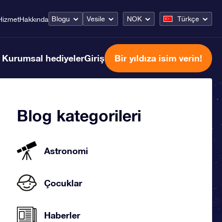
Blogu
Vesile
NOK
Türkçe
Hizmet
Hakkında
Kurumsal hediyeler
Giriş
Bir yıldıza isim verin!
Blog kategorileri
Astronomi
Çocuklar
Haberler