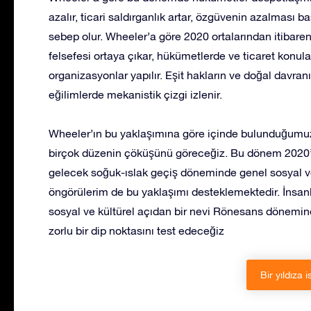
azalır, ticari saldırganlık artar, özgüvenin azalmas
sebep olur. Wheeler’a göre 2020 ortalarından itibare
felsefesi ortaya çıkar, hükümetlerde ve ticaret konula
organizasyonlar yapılır. Eşit hakların ve doğal davran
eğilimlerde mekanistik çizgi izlenir.
Wheeler’ın bu yaklaşımına göre içinde bulunduğumuz
birçok düzenin çöküşünü göreceğiz. Bu dönem 2020’
gelecek soğuk-ıslak geçiş döneminde genel sosyal ve
öngörülerim de bu yaklaşımı desteklemektedir. İnsanl
sosyal ve kültürel açıdan bir nevi Rönesans dönemi
zorlu bir dip noktasını test edeceğiz
Bir yıldıza i