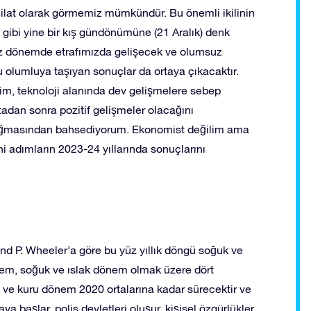
milat olarak görmemiz mümkündür. Bu önemli ikilinin
gibi yine bir kış gündönümüne (21 Aralık) denk
muz dönemde etrafımızda gelişecek ve olumsuz
 olumluya taşıyan sonuçlar da ortaya çıkacaktır.
tim, teknoloji alanında dev gelişmelere sebep
dan sonra pozitif gelişmeler olacağını
oğmasından bahsediyorum. Ekonomist değilim ama
ni adımların 2023-24 yıllarında sonuçlarını
nd P. Wheeler’a göre bu yüz yıllık döngü soğuk ve
nem, soğuk ve ıslak dönem olmak üzere dört
e kuru dönem 2020 ortalarına kadar sürecektir ve
aşlar, polis devletleri oluşur, kişisel özgürlükler