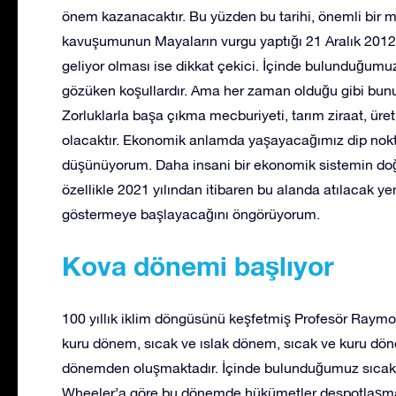
önem kazanacaktır. Bu yüzden bu tarihi, önemli bir 
kavuşumunun Mayaların vurgu yaptığı 21 Aralık 2012 
geliyor olması ise dikkat çekici. İçinde bulunduğu
gözüken koşullardır. Ama her zaman olduğu gibi bunu
Zorluklarla başa çıkma mecburiyeti, tarım ziraat, üre
olacaktır. Ekonomik anlamda yaşayacağımız dip nokta
düşünüyorum. Daha insani bir ekonomik sistemin d
özellikle 2021 yılından itibaren bu alanda atılacak ye
göstermeye başlayacağını öngörüyorum.
Kova dönemi başlıyor
100 yıllık iklim döngüsünü keşfetmiş Profesör Raymo
kuru dönem, sıcak ve ıslak dönem, sıcak ve kuru dö
dönemden oluşmaktadır. İçinde bulunduğumuz sıcak v
Wheeler’a göre bu dönemde hükümetler despotlaşmaya b