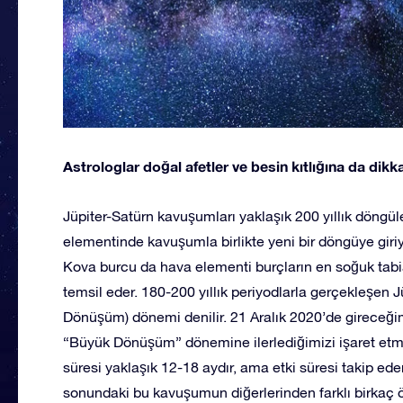
Astrologlar doğal afetler ve besin kıtlığına da dik
Jüpiter-Satürn kavuşumları yaklaşık 200 yıllık döngül
elementinde kavuşumla birlikte yeni bir döngüye giriyo
Kova burcu da hava elementi burçların en soğuk tabiatl
temsil eder. 180-200 yıllık periyodlarla gerçekleşe
Dönüşüm) dönemi denilir. 21 Aralık 2020’de gireceği
“Büyük Dönüşüm” dönemine ilerlediğimizi işaret etm
süresi yaklaşık 12-18 aydır, ama etki süresi takip eden
sonundaki bu kavuşumun diğerlerinden farklı birkaç öz