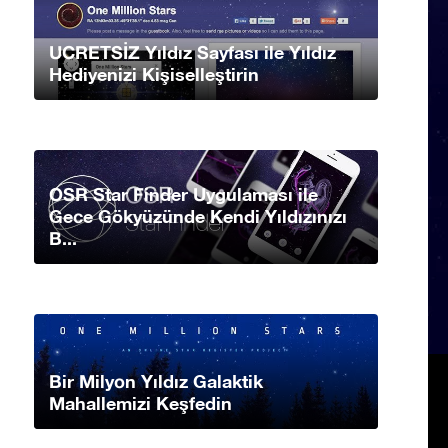
UCRETSİZ Yıldız Sayfası ile Yıldız
Hediyenizi Kişiselleştirin
OSR Star Finder Uygulaması ile
Gece Gökyüzünde Kendi Yıldızınızı
B...
Bir Milyon Yıldız Galaktik
Mahallemizi Keşfedin