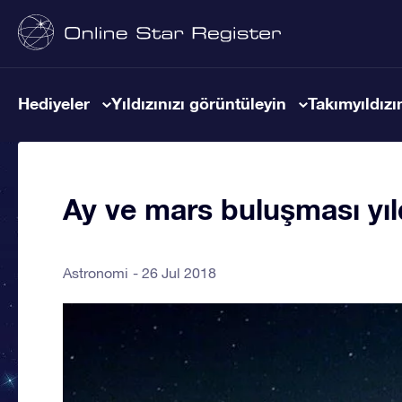
Hediyeler
Yıldızınızı görüntüleyin
Takımyıldızın
Ay ve mars buluşması yıld
Astronomi
26 Jul 2018