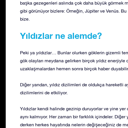
başka gezegenleri aslında çok daha büyük görmek müm
gibi görünüyor bizlere: Örneğin, Jüpiter ve Venüs. B
bize.
Yıldızlar ne alemde?
Peki ya yıldızlar… Bunlar olurken göklerin gizemli tem
gök olayları meydana gelirken birçok yıldız enerjiyle
uzaklaşmalardan hemen sonra birçok haber duyabilir
Diğer yandan, yıldız dizilimleri de oldukça hareketli ay
dizilimlerini de etkiliyor.
Yıldızlar kendi halinde gezinip duruyorlar ve yine ye
aynı kalmıyor. Her zaman bir farklılık içindeler. Diğe
derken herkes hayatında nelerin değişeceğiniz de mer