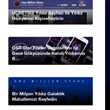
UCRETSİZ Yıldız Sayfası ile Yıldız
Hediyenizi Kişiselleştirin
OSR Star Finder Uygulaması ile
Gece Gökyüzünde Kendi Yıldızınızı
B...
Bir Milyon Yıldız Galaktik
Mahallemizi Keşfedin