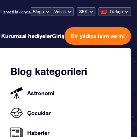
Blogu
Vesile
SEK
Türkçe
Hizmet
Hakkında
Kurumsal hediyeler
Giriş
Bir yıldıza isim verin!
Blog kategorileri
Astronomi
Çocuklar
Haberler