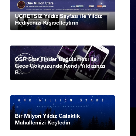
UCRETSİZ Yıldız Sayfası ile Yıldız
Hediyenizi Kişiselleştirin
OSR Star Finder Uygulaması ile
Gece Gökyüzünde Kendi Yıldızınızı
B...
Bir Milyon Yıldız Galaktik
Mahallemizi Keşfedin