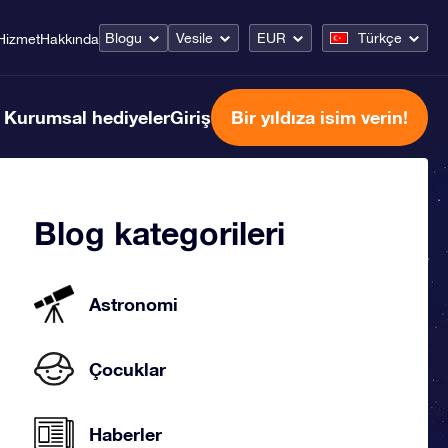
Blogu
Vesile
EUR
Türkçe
Hizmet
Hakkında
Kurumsal hediyeler
Giriş
Bir yıldıza isim verin!
Blog kategorileri
Astronomi
Çocuklar
Haberler