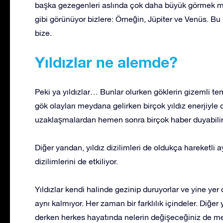
başka gezegenleri aslında çok daha büyük görmek müm
gibi görünüyor bizlere: Örneğin, Jüpiter ve Venüs. B
bize.
Yıldızlar ne alemde?
Peki ya yıldızlar… Bunlar olurken göklerin gizemli tem
gök olayları meydana gelirken birçok yıldız enerjiyle
uzaklaşmalardan hemen sonra birçok haber duyabilir
Diğer yandan, yıldız dizilimleri de oldukça hareketli ay
dizilimlerini de etkiliyor.
Yıldızlar kendi halinde gezinip duruyorlar ve yine ye
aynı kalmıyor. Her zaman bir farklılık içindeler. Diğe
derken herkes hayatında nelerin değişeceğiniz de mer