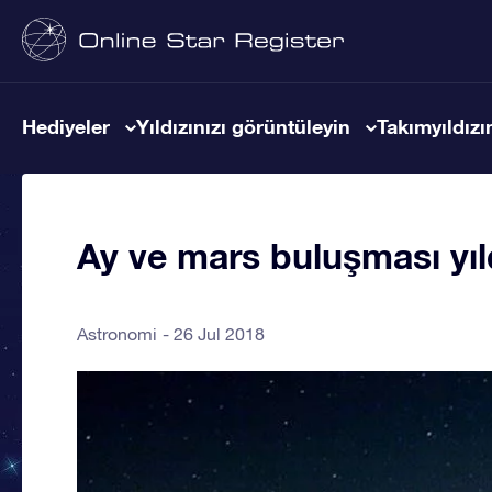
Hediyeler
Yıldızınızı görüntüleyin
Takımyıldızın
Ay ve mars buluşması yıld
Astronomi
26 Jul 2018