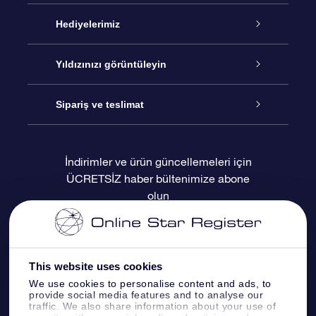
Hizmet
Hediyelerimiz
İletişim
Çevrimiçi Yıldız Hediyesi
Yıldızınızı görüntüleyin
Blogu
OSR Hediye Paketi
Star Register
Sipariş ve teslimat
Sıkça Sorulan Sorular
Muhteşem Yıldız Hediyesi
OSR Star Finder Uygulaması
Müşteri Girişi
İndirimler ve ürün güncellemeleri için
ÜCRETSİZ haber bültenimize abone
Değerlendirmeler
OSR Hediye Kartı
Kişiselleştirilmiş Yıldız Sayfası
Ödeme bilgileri
olun
Kurumsal hediyeler
Bir Milyon Yıldız
Sevkiyat bilgileri
OSR Starsaver
İade Politikası
This website uses cookies
We use cookies to personalise content and ads, to
provide social media features and to analyse our
Fly me to the stars VR sanal gerçeklik
Takımyıldızı
traffic. We also share information about your use of
uygulaması