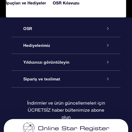
İpuçları ve Hediyeler
OSR Kılavuzu
OSR
Hizmet
Hediyelerimiz
İletişim
Çevrimiçi Yıldız Hediyesi
Yıldızınızı görüntüleyin
Blogu
OSR Hediye Paketi
Star Register
Sipariş ve teslimat
Sıkça Sorulan Sorular
Muhteşem Yıldız Hediyesi
OSR Star Finder Uygulaması
Müşteri Girişi
İndirimler ve ürün güncellemeleri için
ÜCRETSİZ haber bültenimize abone
Değerlendirmeler
OSR Hediye Kartı
Kişiselleştirilmiş Yıldız Sayfası
Ödeme bilgileri
olun
Kurumsal hediyeler
Bir Milyon Yıldız
Sevkiyat bilgileri