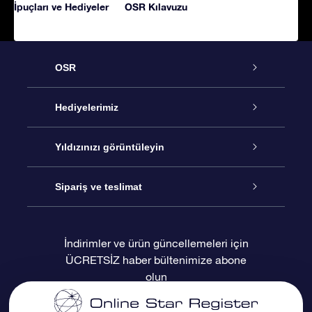
İpuçları ve Hediyeler
OSR Kılavuzu
OSR
Hizmet
Hediyelerimiz
İletişim
Çevrimiçi Yıldız Hediyesi
Yıldızınızı görüntüleyin
Blogu
OSR Hediye Paketi
Star Register
Sipariş ve teslimat
Sıkça Sorulan Sorular
Muhteşem Yıldız Hediyesi
OSR Star Finder Uygulaması
Müşteri Girişi
İndirimler ve ürün güncellemeleri için
ÜCRETSİZ haber bültenimize abone
Değerlendirmeler
OSR Hediye Kartı
Kişiselleştirilmiş Yıldız Sayfası
Ödeme bilgileri
olun
Kurumsal hediyeler
Bir Milyon Yıldız
Sevkiyat bilgileri