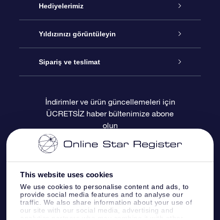
Hizmet
Hediyelerimiz
İletişim
Çevrimiçi Yıldız Hediyesi
Yıldızınızı görüntüleyin
Blogu
OSR Hediye Paketi
Star Register
Sipariş ve teslimat
Sıkça Sorulan Sorular
Muhteşem Yıldız Hediyesi
OSR Star Finder Uygulaması
Müşteri Girişi
İndirimler ve ürün güncellemeleri için
ÜCRETSİZ haber bültenimize abone
Değerlendirmeler
OSR Hediye Kartı
Kişiselleştirilmiş Yıldız Sayfası
Ödeme bilgileri
olun
Kurumsal hediyeler
Bir Milyon Yıldız
Sevkiyat bilgileri
OSR Starsaver
İade Politikası
This website uses cookies
We use cookies to personalise content and ads, to
provide social media features and to analyse our
Fly me to the stars VR sanal gerçeklik
Takımyıldızı
traffic. We also share information about your use of
uygulaması
our site with our social media, advertising and
analytics partners who may combine it with other