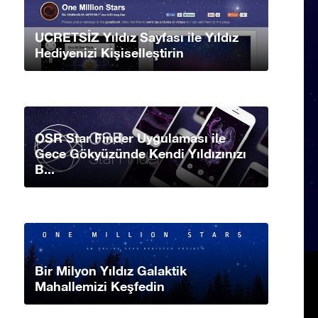
UCRETSİZ Yıldız Sayfası ile Yıldız
Hediyenizi Kişiselleştirin
OSR Star Finder Uygulaması ile
Gece Gökyüzünde Kendi Yıldızınızı
B...
Bir Milyon Yıldız Galaktik
Mahallemizi Keşfedin