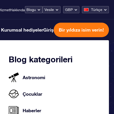
Blogu
Vesile
GBP
Türkçe
Hizmet
Hakkında
Kurumsal hediyeler
Giriş
Bir yıldıza isim verin!
Blog kategorileri
Astronomi
Çocuklar
Haberler