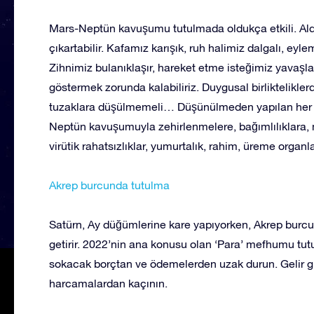
Mars-Neptün kavuşumu tutulmada oldukça etkili. Aldat
çıkartabilir. Kafamız karışık, ruh halimiz dalgalı, ey
Zihnimiz bulanıklaşır, hareket etme isteğimiz yavaşl
göstermek zorunda kalabiliriz. Duygusal birlikteliklerd
tuzaklara düşülmemeli… Düşünülmeden yapılan her ha
Neptün kavuşumuyla zehirlenmelere, bağımlılıklara, m
virütik rahatsızlıklar, yumurtalık, rahim, üreme organl
Akrep burcunda tutulma
Satürn, Ay düğümlerine kare yapıyorken, Akrep burcun
getirir. 2022’nin ana konusu olan ‘Para’ mefhumu tutu
sokacak borçtan ve ödemelerden uzak durun. Gelir gi
harcamalardan kaçının.