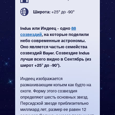
Широта:
+25° до -90°
Indus или Индеец - одно
88
созвездий
, на которые поделили
небо современные астрономы.
Оно является частью семейства
созвездий Bayer. Созвездие Indus
лучше всего видно в Сентябрь (из
широт +25° до -90°).
Индеец изображается
размахивающим копьем как будто на
охоте. Форму этого созвездия
определяют шесть основных звезд.
Персидской звезде приблизительно
миллиард лет, размер ее равен 12