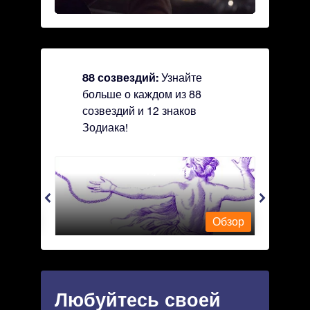
88 созвездий:
Узнайте
больше о каждом из 88
созвездий и 12 знаков
Зодиака!
Andromeda - Андромеда
Antli
Обзор
Обзор
Любуйтесь своей