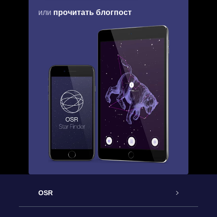
прочитать блогпост
или
OSR