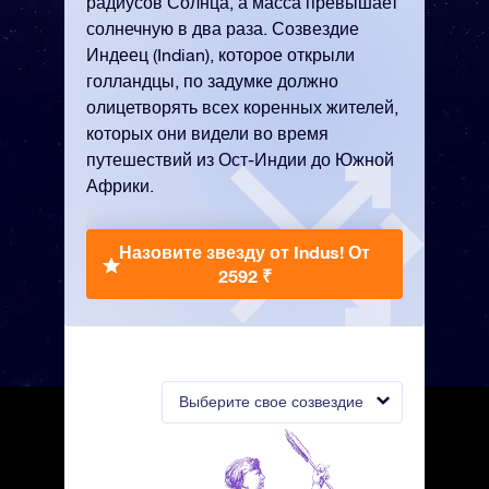
радиусов Солнца, а масса превышает
солнечную в два раза. Созвездие
Индеец (Indian), которое открыли
голландцы, по задумке должно
олицетворять всех коренных жителей,
которых они видели во время
путешествий из Ост-Индии до Южной
Африки.
Назовите звезду от Indus!
От
2592 ₹
Выберите свое созвездие