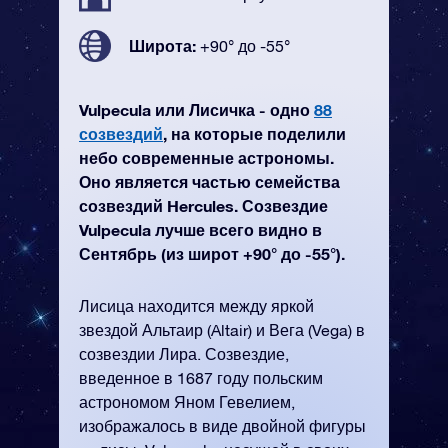
Широта:
+90° до -55°
Vulpecula или Лисичка - одно
88
созвездий
, на которые поделили
небо современные астрономы.
Оно является частью семейства
созвездий Hercules. Созвездие
Vulpecula лучше всего видно в
Сентябрь (из широт +90° до -55°).
Лисица находится между яркой
звездой Альтаир (Altair) и Вега (Vega) в
созвездии Лира. Созвездие,
введенное в 1687 году польским
астрономом Яном Гевелием,
изображалось в виде двойной фигуры