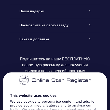
Обслуживание
Наши подарки
Как с нами связаться
Онлайн подарок Online Star Gift
Посмотрите на свою звезду
Блог
Подарочный набор OSR
Звездный реестр
Заказ и доставка
Часто задаваемые вопросы
Подарок Super Star Gift
приложения OSR Star Finder
Логин пользователя
Подпишитесь на нашу БЕСПЛАТНУЮ
новостную рассылку для получения
Отзывы
Подарочная карта OSR
Персонализированная страница Star Page
Платежная информация
скидок и новых версий программ
Корпоративные подарки
One Million Stars
Информация по доставке
OSR Starsaver
Политика возврата
This website uses cookies
We use cookies to personalise content and ads, to
provide social media features and to analyse our
VR-приложение Fly me to the stars
Созвездиях
traffic. We also share information about your use of