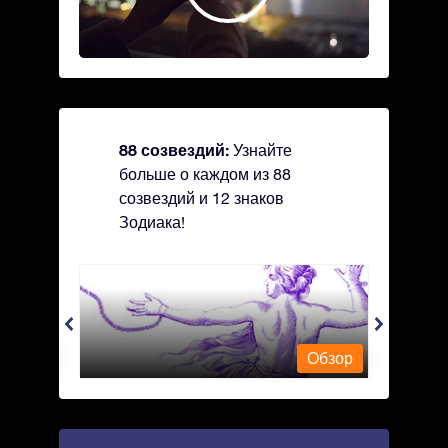
88 созвездий:
Узнайте
больше о каждом из 88
созвездий и 12 знаков
Зодиака!
Andromeda - Андромеда
Antli
Обзор
Обзор