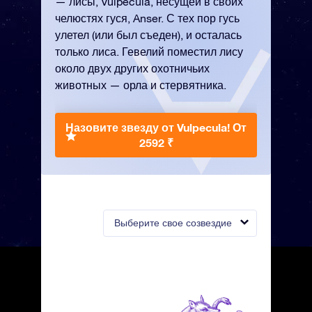
— лисы, Vulpecula, несущей в своих
челюстях гуся, Anser. С тех пор гусь
улетел (или был съеден), и осталась
только лиса. Гевелий поместил лису
около двух других охотничьих
животных — орла и стервятника.
Назовите звезду от Vulpecula!
От
2592 ₹
Выберите свое созвездие